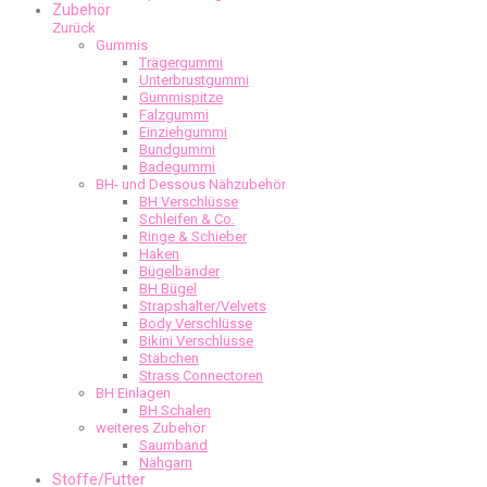
Zubehör
Zurück
Gummis
Trägergummi
Unterbrustgummi
Gummispitze
Falzgummi
Einziehgummi
Bundgummi
Badegummi
BH- und Dessous Nähzubehör
BH Verschlüsse
Schleifen & Co.
Ringe & Schieber
Haken
Bügelbänder
BH Bügel
Strapshalter/Velvets
Body Verschlüsse
Bikini Verschlüsse
Stäbchen
Strass Connectoren
BH Einlagen
BH Schalen
weiteres Zubehör
Saumband
Nähgarn
Stoffe/Futter