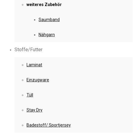
weiteres Zubehör
Saumband
Nähgarn
Stoffe/Futter
Laminat
Einzugware
Tüll
Stay Dry
Badestoff/ Sportjersey