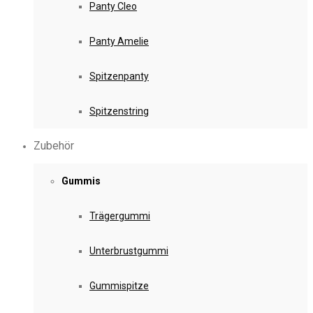
Panty Cleo
Panty Amelie
Spitzenpanty
Spitzenstring
Zubehör
Gummis
Trägergummi
Unterbrustgummi
Gummispitze