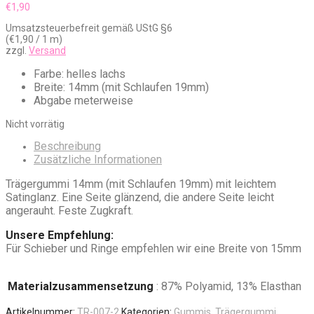
€
1,90
Umsatzsteuerbefreit gemäß UStG §6
(
€
1,90
/ 1 m)
zzgl.
Versand
Farbe: helles lachs
Breite: 14mm (mit Schlaufen 19mm)
Abgabe meterweise
Nicht vorrätig
Beschreibung
Zusätzliche Informationen
Trägergummi 14mm (mit Schlaufen 19mm) mit leichtem
Satinglanz. Eine Seite glänzend, die andere Seite leicht
angerauht. Feste Zugkraft.
Unsere Empfehlung:
Für Schieber und Ringe empfehlen wir eine Breite von 15mm
Materialzusammensetzung
: 87% Polyamid, 13% Elasthan
Artikelnummer:
TR-007-2
Kategorien:
Gummis
,
Trägergummi