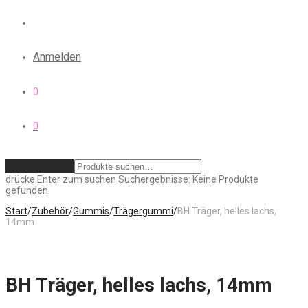
Anmelden
0
0
Zurücksetzen
drücke
Enter
zum suchen
Suchergebnisse:
Keine Produkte
gefunden.
Start
/
Zubehör
/
Gummis
/
Trägergummi
/
BH Träger, helles lachs,
14mm
BH Träger, helles lachs, 14mm