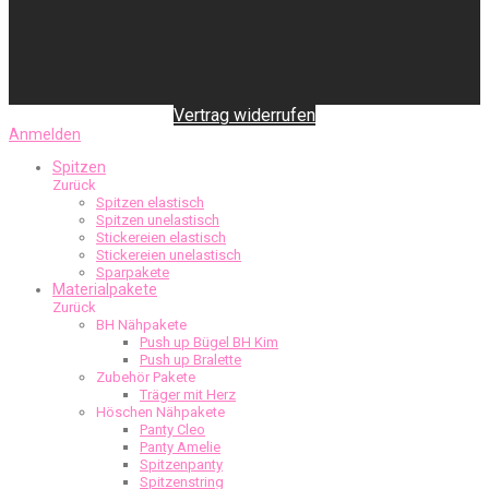
Vertrag widerrufen
Anmelden
Spitzen
Zurück
Spitzen elastisch
Spitzen unelastisch
Stickereien elastisch
Stickereien unelastisch
Sparpakete
Materialpakete
Zurück
BH Nähpakete
Push up Bügel BH Kim
Push up Bralette
Zubehör Pakete
Träger mit Herz
Höschen Nähpakete
Panty Cleo
Panty Amelie
Spitzenpanty
Spitzenstring