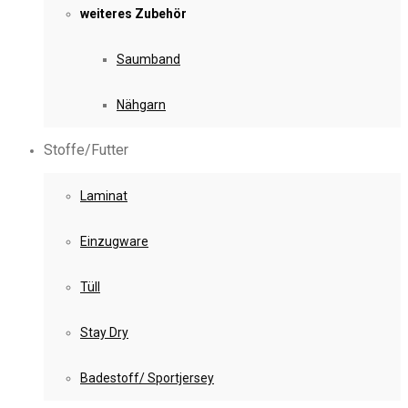
weiteres Zubehör
Saumband
Nähgarn
Stoffe/Futter
Laminat
Einzugware
Tüll
Stay Dry
Badestoff/ Sportjersey