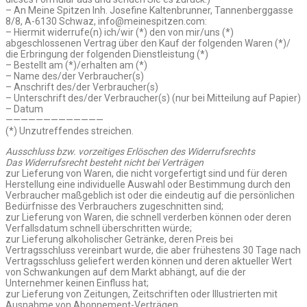
– An Meine Spitzen Inh. Josefine Kaltenbrunner, Tannenberggasse
8/8, A-6130 Schwaz, info@meinespitzen.com:
– Hiermit widerrufe(n) ich/wir (*) den von mir/uns (*)
abgeschlossenen Vertrag über den Kauf der folgenden Waren (*)/
die Erbringung der folgenden Dienstleistung (*)
– Bestellt am (*)/erhalten am (*)
– Name des/der Verbraucher(s)
– Anschrift des/der Verbraucher(s)
– Unterschrift des/der Verbraucher(s) (nur bei Mitteilung auf Papier)
– Datum
—————————————
(*) Unzutreffendes streichen.
Ausschluss bzw. vorzeitiges Erlöschen des Widerrufsrechts
Das Widerrufsrecht besteht nicht bei Verträgen
zur Lieferung von Waren, die nicht vorgefertigt sind und für deren
Herstellung eine individuelle Auswahl oder Bestimmung durch den
Verbraucher maßgeblich ist oder die eindeutig auf die persönlichen
Bedürfnisse des Verbrauchers zugeschnitten sind;
zur Lieferung von Waren, die schnell verderben können oder deren
Verfallsdatum schnell überschritten würde;
zur Lieferung alkoholischer Getränke, deren Preis bei
Vertragsschluss vereinbart wurde, die aber frühestens 30 Tage nach
Vertragsschluss geliefert werden können und deren aktueller Wert
von Schwankungen auf dem Markt abhängt, auf die der
Unternehmer keinen Einfluss hat;
zur Lieferung von Zeitungen, Zeitschriften oder Illustrierten mit
Ausnahme von Abonnement-Verträgen.