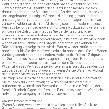
Wenn Sie diesen Vertrag widerrufen, haben wir Ihnen alle
Zahlungen, die wir von Ihnen erhalten haben, einschließlich der
Lieferkosten (mit Ausnahme der zusätzlichen Kosten, die sich
daraus ergeben, dass Sie eine andere Art der Lieferung als die von
uns angebotene, günstigste Standardlieferung gewählt haben),
unverzüglich und spätestens binnen vierzehn Tagen ab dem Tag
zurückzuzahlen, an dem die Mitteilung über Ihren Widerruf dieses
Vertrags bei uns eingegangen ist. Für diese Rückzahlung verwenden
wir dasselbe Zahlungsmittel, das Sie bei der ursprünglichen
Transaktion eingesetzt haben, es sei denn, mit Ihnen wurde
ausdrücklich etwas anderes vereinbart; in keinem Fall werden Ihnen
wegen dieser Rückzahlung Entgelte berechnet. Wir können die
Rückzahlung verweigern, bis wir die Waren wieder zurückerhalten
haben oder bis Sie den Nachweis erbracht haben, dass Sie die Waren
zurückgesandt haben, je nachdem, welches der frühere Zeitpunkt
ist. Sie haben die Waren unverzüglich und in jedem Fall spätestens
binnen vierzehn Tagen ab dem Tag, an dem Sie uns über den
Widerruf dieses Vertrags unterrichten, an uns zurückzusenden oder
zu übergeben. Die Frist ist gewahrt, wenn Sie die Waren vor Ablauf
der Frist von vierzehn Tagen absenden.
Sie tragen die unmittelbaren Kosten der Rücksendung der Waren.
Sie müssen für einen etwaigen Wertverlust der Waren nur
aufkommen, wenn dieser Wertverlust auf einen zur Prüfung der
Beschaffenheit, Eigenschaften und Funktionsweise der Waren nicht
notwendigen Umgang mit ihnen zurückzuführen ist.
Muster-Widerrufsformular
(Wenn Sie den Vertrag widerrufen wollen, dann füllen Sie bitte
dieses Formular aus und senden Sie es zurück.)