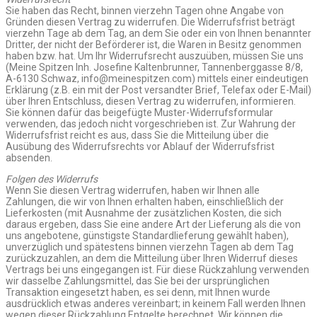
Sie haben das Recht, binnen vierzehn Tagen ohne Angabe von
Gründen diesen Vertrag zu widerrufen. Die Widerrufsfrist beträgt
vierzehn Tage ab dem Tag, an dem Sie oder ein von Ihnen benannter
Dritter, der nicht der Beförderer ist, die Waren in Besitz genommen
haben bzw. hat. Um Ihr Widerrufsrecht auszuüben, müssen Sie uns
(Meine Spitzen Inh. Josefine Kaltenbrunner, Tannenberggasse 8/8,
A-6130 Schwaz, info@meinespitzen.com) mittels einer eindeutigen
Erklärung (z.B. ein mit der Post versandter Brief, Telefax oder E-Mail)
über Ihren Entschluss, diesen Vertrag zu widerrufen, informieren.
Sie können dafür das beigefügte Muster-Widerrufsformular
verwenden, das jedoch nicht vorgeschrieben ist. Zur Wahrung der
Widerrufsfrist reicht es aus, dass Sie die Mitteilung über die
Ausübung des Widerrufsrechts vor Ablauf der Widerrufsfrist
absenden.
Folgen des Widerrufs
Wenn Sie diesen Vertrag widerrufen, haben wir Ihnen alle
Zahlungen, die wir von Ihnen erhalten haben, einschließlich der
Lieferkosten (mit Ausnahme der zusätzlichen Kosten, die sich
daraus ergeben, dass Sie eine andere Art der Lieferung als die von
uns angebotene, günstigste Standardlieferung gewählt haben),
unverzüglich und spätestens binnen vierzehn Tagen ab dem Tag
zurückzuzahlen, an dem die Mitteilung über Ihren Widerruf dieses
Vertrags bei uns eingegangen ist. Für diese Rückzahlung verwenden
wir dasselbe Zahlungsmittel, das Sie bei der ursprünglichen
Transaktion eingesetzt haben, es sei denn, mit Ihnen wurde
ausdrücklich etwas anderes vereinbart; in keinem Fall werden Ihnen
wegen dieser Rückzahlung Entgelte berechnet. Wir können die