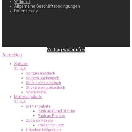
Widerruf
Allgemeine Geschäftsbedingungen
Datenschutz
Vertrag widerrufen
Anmelden
Spitzen
Zurück
Spitzen elastisch
Spitzen unelastisch
Stickereien elastisch
Stickereien unelastisch
Sparpakete
Materialpakete
Zurück
BH Nähpakete
Push up Bügel BH Kim
Push up Bralette
Zubehör Pakete
Träger mit Herz
Höschen Nähpakete