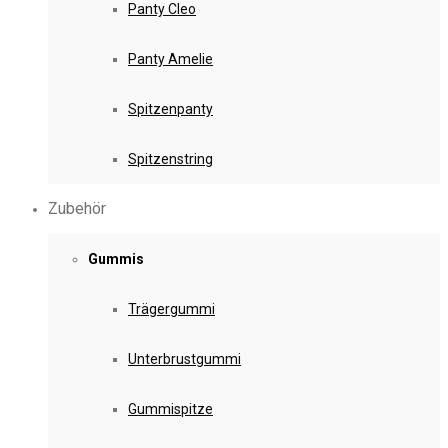
Panty Cleo
Panty Amelie
Spitzenpanty
Spitzenstring
Zubehör
Gummis
Trägergummi
Unterbrustgummi
Gummispitze