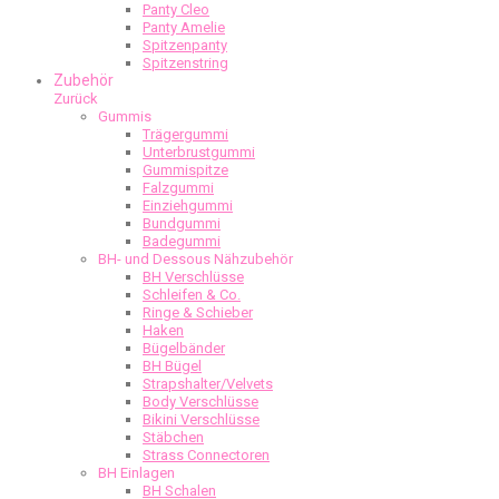
Panty Cleo
Panty Amelie
Spitzenpanty
Spitzenstring
Zubehör
Zurück
Gummis
Trägergummi
Unterbrustgummi
Gummispitze
Falzgummi
Einziehgummi
Bundgummi
Badegummi
BH- und Dessous Nähzubehör
BH Verschlüsse
Schleifen & Co.
Ringe & Schieber
Haken
Bügelbänder
BH Bügel
Strapshalter/Velvets
Body Verschlüsse
Bikini Verschlüsse
Stäbchen
Strass Connectoren
BH Einlagen
BH Schalen