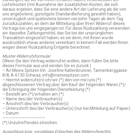
Lieferkosten (mit Ausnahme der zusätzlichen Kosten, die sich
daraus ergeben, dass Sie eine andere Art der Lieferung als die von
uns angebotene, günstigste Standardlieferung gewählt haben),
unverzüglich und spätestens binnen vierzehn Tagen ab dem Tag
zurückzuzahlen, an dem die Mitteilung über Ihren Widerruf dieses
Vertrags bei uns eingegangen ist. Für diese Rückzahlung verwenden
wir dasselbe Zahlungsmittel, das Sie bei der ursprünglichen
Transaktion eingesetzt haben, es sei denn, mit Ihnen wurde
ausdrücklich etwas anderes vereinbart; in keinem Fall werden Ihnen
wegen dieser Rückzahlung Entgelte berechnet.
Muster-Widerrufsformular
(Wenn Sie den Vertrag widerrufen wollen, dann füllen Sie bitte
dieses Formular aus und senden Sie es zurück.)
– An Meine Spitzen Inh. Josefine Kaltenbrunner, Tannenberggasse
8/8, A-6130 Schwaz, info@meinespitzen.com:
– Hiermit widerrufe(n) ich/wir (*) den von mir/uns (*)
abgeschlossenen Vertrag über den Kauf der folgenden Waren (*)/
die Erbringung der folgenden Dienstleistung (*)
– Bestellt am (*)/erhalten am (*)
– Name des/der Verbraucher(s)
– Anschrift des/der Verbraucher(s)
– Unterschrift des/der Verbraucher(s) (nur bei Mitteilung auf Papier)
– Datum
—————————————
(*) Unzutreffendes streichen.
Ausschluss bzw. vorzeitiges Erlöschen des Widerrufsrechts