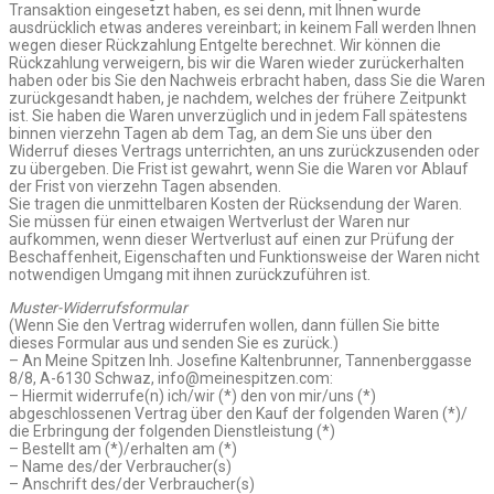
Transaktion eingesetzt haben, es sei denn, mit Ihnen wurde
ausdrücklich etwas anderes vereinbart; in keinem Fall werden Ihnen
wegen dieser Rückzahlung Entgelte berechnet. Wir können die
Rückzahlung verweigern, bis wir die Waren wieder zurückerhalten
haben oder bis Sie den Nachweis erbracht haben, dass Sie die Waren
zurückgesandt haben, je nachdem, welches der frühere Zeitpunkt
ist. Sie haben die Waren unverzüglich und in jedem Fall spätestens
binnen vierzehn Tagen ab dem Tag, an dem Sie uns über den
Widerruf dieses Vertrags unterrichten, an uns zurückzusenden oder
zu übergeben. Die Frist ist gewahrt, wenn Sie die Waren vor Ablauf
der Frist von vierzehn Tagen absenden.
Sie tragen die unmittelbaren Kosten der Rücksendung der Waren.
Sie müssen für einen etwaigen Wertverlust der Waren nur
aufkommen, wenn dieser Wertverlust auf einen zur Prüfung der
Beschaffenheit, Eigenschaften und Funktionsweise der Waren nicht
notwendigen Umgang mit ihnen zurückzuführen ist.
Muster-Widerrufsformular
(Wenn Sie den Vertrag widerrufen wollen, dann füllen Sie bitte
dieses Formular aus und senden Sie es zurück.)
– An Meine Spitzen Inh. Josefine Kaltenbrunner, Tannenberggasse
8/8, A-6130 Schwaz, info@meinespitzen.com:
– Hiermit widerrufe(n) ich/wir (*) den von mir/uns (*)
abgeschlossenen Vertrag über den Kauf der folgenden Waren (*)/
die Erbringung der folgenden Dienstleistung (*)
– Bestellt am (*)/erhalten am (*)
– Name des/der Verbraucher(s)
– Anschrift des/der Verbraucher(s)