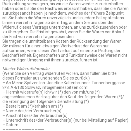
Rückzahlung verweigern, bis wir die Waren wieder zurückerhalten
haben oder bis Sie den Nachweis erbracht haben, dass Sie die Waren
zurückgesandt haben, je nachdem, welches der frühere Zeitpunkt
ist. Sie haben die Waren unverzüglich und in jedem Fall spätestens
binnen vierzehn Tagen ab dem Tag, an dem Sie uns über den
Widerruf dieses Vertrags unterrichten, an uns zurückzusenden oder
zu übergeben. Die Frist ist gewahrt, wenn Sie die Waren vor Ablauf
der Frist von vierzehn Tagen absenden.
Sie tragen die unmittelbaren Kosten der Rücksendung der Waren.
Sie müssen für einen etwaigen Wertverlust der Waren nur
aufkommen, wenn dieser Wertverlust auf einen zur Prüfung der
Beschaffenheit, Eigenschaften und Funktionsweise der Waren nicht
notwendigen Umgang mit ihnen zurückzuführen ist.
Muster-Widerrufsformular
(Wenn Sie den Vertrag widerrufen wollen, dann füllen Sie bitte
dieses Formular aus und senden Sie es zurück.)
– An Meine Spitzen Inh. Josefine Kaltenbrunner, Tannenberggasse
8/8, A-6130 Schwaz, info@meinespitzen.com:
– Hiermit widerrufe(n) ich/wir (*) den von mir/uns (*)
abgeschlossenen Vertrag über den Kauf der folgenden Waren (*)/
die Erbringung der folgenden Dienstleistung (*)
– Bestellt am (*)/erhalten am (*)
– Name des/der Verbraucher(s)
– Anschrift des/der Verbraucher(s)
– Unterschrift des/der Verbraucher(s) (nur bei Mitteilung auf Papier)
– Datum
—————————————