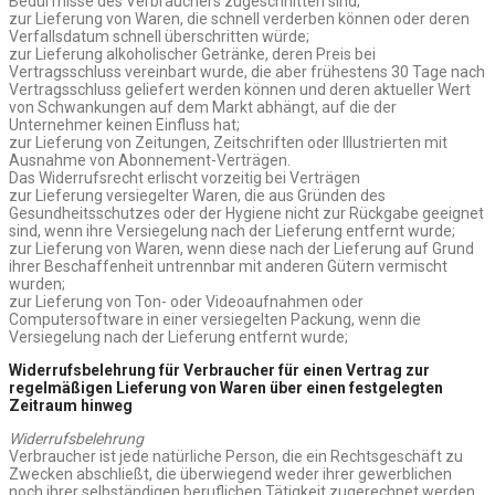
Bedürfnisse des Verbrauchers zugeschnitten sind;
zur Lieferung von Waren, die schnell verderben können oder deren
Verfallsdatum schnell überschritten würde;
zur Lieferung alkoholischer Getränke, deren Preis bei
Vertragsschluss vereinbart wurde, die aber frühestens 30 Tage nach
Vertragsschluss geliefert werden können und deren aktueller Wert
von Schwankungen auf dem Markt abhängt, auf die der
Unternehmer keinen Einfluss hat;
zur Lieferung von Zeitungen, Zeitschriften oder Illustrierten mit
Ausnahme von Abonnement-Verträgen.
Das Widerrufsrecht erlischt vorzeitig bei Verträgen
zur Lieferung versiegelter Waren, die aus Gründen des
Gesundheitsschutzes oder der Hygiene nicht zur Rückgabe geeignet
sind, wenn ihre Versiegelung nach der Lieferung entfernt wurde;
zur Lieferung von Waren, wenn diese nach der Lieferung auf Grund
ihrer Beschaffenheit untrennbar mit anderen Gütern vermischt
wurden;
zur Lieferung von Ton- oder Videoaufnahmen oder
Computersoftware in einer versiegelten Packung, wenn die
Versiegelung nach der Lieferung entfernt wurde;
Widerrufsbelehrung für Verbraucher für einen Vertrag zur
regelmäßigen Lieferung von Waren über einen festgelegten
Zeitraum hinweg
Widerrufsbelehrung
Verbraucher ist jede natürliche Person, die ein Rechtsgeschäft zu
Zwecken abschließt, die überwiegend weder ihrer gewerblichen
noch ihrer selbständigen beruflichen Tätigkeit zugerechnet werden