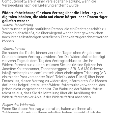
Computersoftware in einer versiegelten Packung, wenn die
Versiegelung nach der Lieferung entfernt wurde.
Widerrufsbelehrung für einen Vertrag über die Lieferung von
digitalen Inhalten, die nicht auf einem körperlichen Datenträger
geliefert werden
Widerrufsbelehrung
Verbraucher ist jede natürliche Person, die ein Rechtsgeschäft zu
Zwecken abschließt, die überwiegend weder ihrer gewerblichen
noch ihrer selbständigen beruflichen Tätigkeit zugerechnet werden
können.
Widerrufsrecht
Sie haben das Recht, binnen vierzehn Tagen ohne Angabe von
Gründen diesen Vertrag zu widerrufen. Die Widerrufsfrist beträgt
vierzehn Tage ab dem Tag des Vertragsschlusses. Um Ihr
Widerrufsrecht auszuüben, müssen Sie uns (Meine Spitzen Inh.
Josefine Kaltenbrunner, Tannenberggasse 8/8, A-6130 Schwaz,
info@meinespitzen.com) mittels einer eindeutigen Erklärung (z.B.
ein mit der Post versandter Brief, Telefax oder E-Mail) über Ihren
Entschluss, diesen Vertrag zu widerrufen, informieren. Sie können
dafür das beigefügte Muster-Widerrufsformular verwenden, das
jedoch nicht vorgeschrieben ist. Zur Wahrung der Widerrufsfrist
reicht es aus, dass Sie die Mitteilung über die Ausübung des
Widerrufsrechts vor Ablauf der Widerrufsfrist absenden.
Folgen des Widerrufs
Wenn Sie diesen Vertrag widerrufen, haben wir Ihnen alle
Zahlungen, die wir von Ihnen erhalten haben, einschließlich der