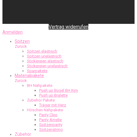
Vertrag widerrufen
Anmelden
Spitzen
Zurück
Spitzen elastisch
Spitzen unelastisch
Stickereien elastisch
Stickereien unelastisch
Sparpakete
Materialpakete
Zurück
BH Nähpakete
Push up Bügel BH Kim
Push up Bralette
Zubehör Pakete
Träger mit Herz
Höschen Nähpakete
Panty Cleo
Panty Amelie
Spitzenpanty
Spitzenstring
Zubehör