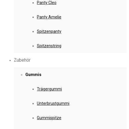
Panty Cleo
Panty Amelie
Spitzenpanty
Spitzenstring
Zubehör
Gummis
Trägergummi
Unterbrustgummi
Gummispitze