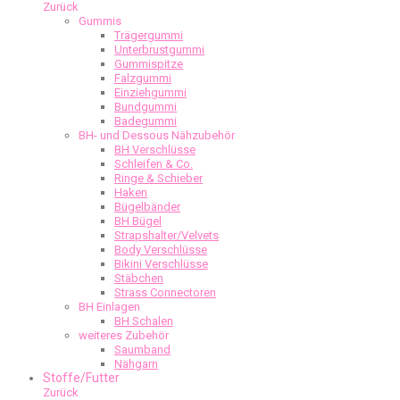
Zurück
Gummis
Trägergummi
Unterbrustgummi
Gummispitze
Falzgummi
Einziehgummi
Bundgummi
Badegummi
BH- und Dessous Nähzubehör
BH Verschlüsse
Schleifen & Co.
Ringe & Schieber
Haken
Bügelbänder
BH Bügel
Strapshalter/Velvets
Body Verschlüsse
Bikini Verschlüsse
Stäbchen
Strass Connectoren
BH Einlagen
BH Schalen
weiteres Zubehör
Saumband
Nähgarn
Stoffe/Futter
Zurück