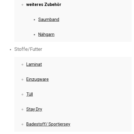
weiteres Zubehör
Saumband
Nähgarn
Stoffe/Futter
Laminat
Einzugware
Tüll
Stay Dry
Badestoff/ Sportjersey