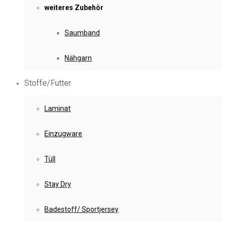
weiteres Zubehör
Saumband
Nähgarn
Stoffe/Futter
Laminat
Einzugware
Tüll
Stay Dry
Badestoff/ Sportjersey