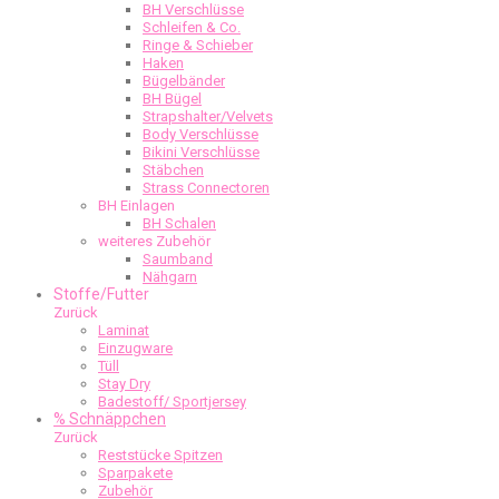
BH Verschlüsse
Schleifen & Co.
Ringe & Schieber
Haken
Bügelbänder
BH Bügel
Strapshalter/Velvets
Body Verschlüsse
Bikini Verschlüsse
Stäbchen
Strass Connectoren
BH Einlagen
BH Schalen
weiteres Zubehör
Saumband
Nähgarn
Stoffe/Futter
Zurück
Laminat
Einzugware
Tüll
Stay Dry
Badestoff/ Sportjersey
% Schnäppchen
Zurück
Reststücke Spitzen
Sparpakete
Zubehör