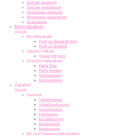
Spitzen elastisch
Spitzen unelastisch
Stickereien elastisch
Stickereien unelastisch
Sparpakete
Materialpakete
Zurück
BH Nähpakete
Push up Bügel BH Kim
Push up Bralette
Zubehör Pakete
Träger mit Herz
Höschen Nähpakete
Panty Cleo
Panty Amelie
Spitzenpanty
Spitzenstring
Zubehör
Zurück
Gummis
Trägergummi
Unterbrustgummi
Gummispitze
Falzgummi
Einziehgummi
Bundgummi
Badegummi
BH- und Dessous Nähzubehör