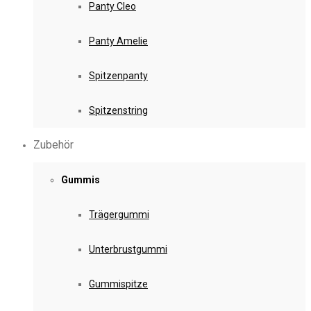
Panty Cleo
Panty Amelie
Spitzenpanty
Spitzenstring
Zubehör
Gummis
Trägergummi
Unterbrustgummi
Gummispitze