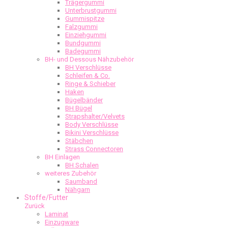
Trägergummi
Unterbrustgummi
Gummispitze
Falzgummi
Einziehgummi
Bundgummi
Badegummi
BH- und Dessous Nähzubehör
BH Verschlüsse
Schleifen & Co.
Ringe & Schieber
Haken
Bügelbänder
BH Bügel
Strapshalter/Velvets
Body Verschlüsse
Bikini Verschlüsse
Stäbchen
Strass Connectoren
BH Einlagen
BH Schalen
weiteres Zubehör
Saumband
Nähgarn
Stoffe/Futter
Zurück
Laminat
Einzugware