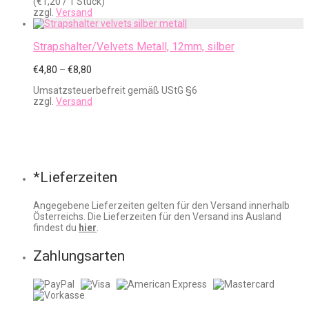
(
€
1,20
/ 1 Stück)
zzgl.
Versand
Strapshalter/Velvets Metall, 12mm, silber
Preisspanne:
€
4,80
–
€
8,80
€4,80
Umsatzsteuerbefreit gemäß UStG §6
bis
zzgl.
Versand
€8,80
*Lieferzeiten
Angegebene Lieferzeiten gelten für den Versand innerhalb
Österreichs. Die Lieferzeiten für den Versand ins Ausland
findest du
hier
.
Zahlungsarten