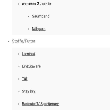
weiteres Zubehör
Saumband
Nähgarn
Stoffe/Futter
Laminat
Einzugware
Tüll
Stay Dry
Badestoff/ Sportjersey