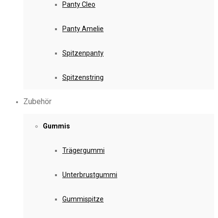
Panty Cleo
Panty Amelie
Spitzenpanty
Spitzenstring
Zubehör
Gummis
Trägergummi
Unterbrustgummi
Gummispitze