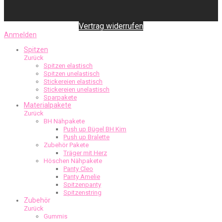
Vertrag widerrufen
Anmelden
Spitzen
Zurück
Spitzen elastisch
Spitzen unelastisch
Stickereien elastisch
Stickereien unelastisch
Sparpakete
Materialpakete
Zurück
BH Nähpakete
Push up Bügel BH Kim
Push up Bralette
Zubehör Pakete
Träger mit Herz
Höschen Nähpakete
Panty Cleo
Panty Amelie
Spitzenpanty
Spitzenstring
Zubehör
Zurück
Gummis