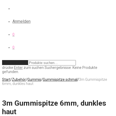
Anmelden
0
0
Zurücksetzen
drücke
Enter
zum suchen
Suchergebnisse:
Keine Produkte
gefunden.
Start
/
Zubehör
/
Gummis
/
Gummispitze schmal
/
3m Gummispitze
6mm, dunkles haut
3m Gummispitze 6mm, dunkles
haut