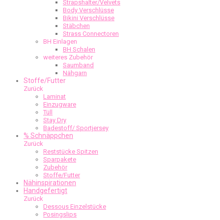
Strapshalter/Velvets
Body Verschlüsse
Bikini Verschlüsse
Stäbchen
Strass Connectoren
BH Einlagen
BH Schalen
weiteres Zubehör
Saumband
Nähgarn
Stoffe/Futter
Zurück
Laminat
Einzugware
Tüll
Stay Dry
Badestoff/ Sportjersey
% Schnäppchen
Zurück
Reststücke Spitzen
Sparpakete
Zubehör
Stoffe/Futter
Nähinspirationen
Handgefertigt
Zurück
Dessous Einzelstücke
Posingslips