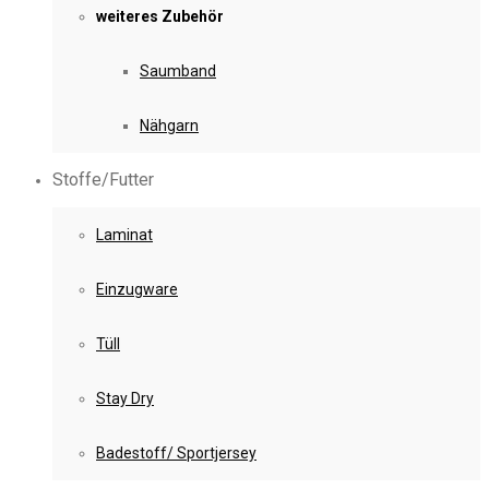
weiteres Zubehör
Saumband
Nähgarn
Stoffe/Futter
Laminat
Einzugware
Tüll
Stay Dry
Badestoff/ Sportjersey