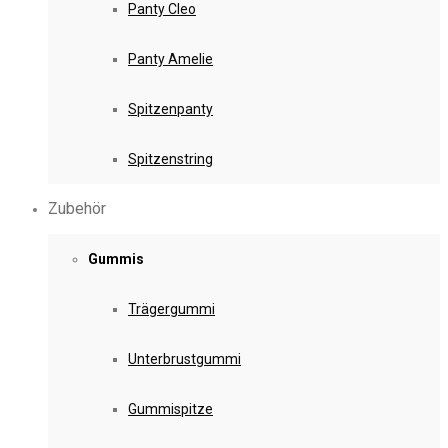
Panty Cleo
Panty Amelie
Spitzenpanty
Spitzenstring
Zubehör
Gummis
Trägergummi
Unterbrustgummi
Gummispitze