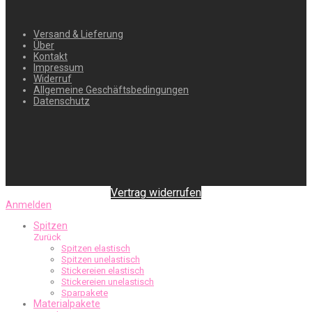
Versand & Lieferung
Über
Kontakt
Impressum
Widerruf
Allgemeine Geschäftsbedingungen
Datenschutz
Vertrag widerrufen
Anmelden
Spitzen
Zurück
Spitzen elastisch
Spitzen unelastisch
Stickereien elastisch
Stickereien unelastisch
Sparpakete
Materialpakete