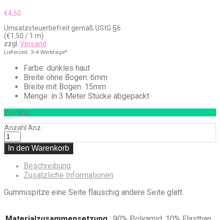
€
4,50
Umsatzsteuerbefreit gemäß UStG §6
(
€
1,50
/ 1 m)
zzgl.
Versand
Lieferzeit: 3-4 Werktage*
Farbe: dunkles haut
Breite ohne Bogen: 6mm
Breite mit Bogen: 15mm
Menge: in 3 Meter Stücke abgepackt
Vorrätig
Anzahl
Anz.
In den Warenkorb
Beschreibung
Zusätzliche Informationen
Gummispitze eine Seite flauschig andere Seite glatt.
Materialzusammensetzung
: 90% Polyamid, 10% Elasthan