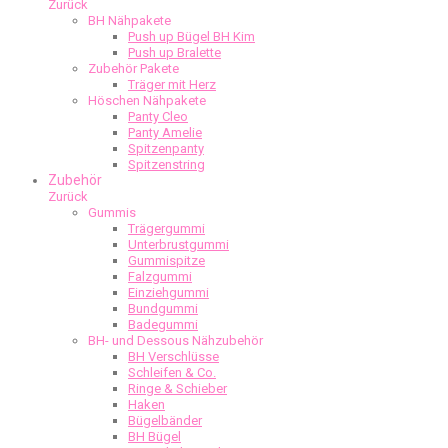
Zurück
BH Nähpakete
Push up Bügel BH Kim
Push up Bralette
Zubehör Pakete
Träger mit Herz
Höschen Nähpakete
Panty Cleo
Panty Amelie
Spitzenpanty
Spitzenstring
Zubehör
Zurück
Gummis
Trägergummi
Unterbrustgummi
Gummispitze
Falzgummi
Einziehgummi
Bundgummi
Badegummi
BH- und Dessous Nähzubehör
BH Verschlüsse
Schleifen & Co.
Ringe & Schieber
Haken
Bügelbänder
BH Bügel