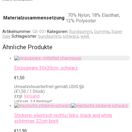
: 70% Nylon, 18% Elasthan,
Materialzusammensetzung
12% Polyester
Artikelnummer:
GB-001
Kategorien:
Bundgummi
,
Gummis
,
Super
Sale
Schlagwörter:
bundgummi
,
schwarz
,
weiß
Ähnliche Produkte
Einzugware 30x30cm, schwarz
€
1,50
Umsatzsteuerbefreit gemäß UStG §6
(
€
1,50
/ 1 Stück)
zzgl.
Versand
Lieferzeit: 3-4 Werktage*
Stickerei elastisch rechts/links, black and white
schimmer, 22cm breit
€
11,90