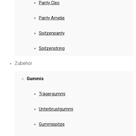
Panty Cleo
Panty Amelie
Spitzenpanty
Spitzenstring
Zubehör
Gummis
Trägergummi
Unterbrustgummi
Gummispitze