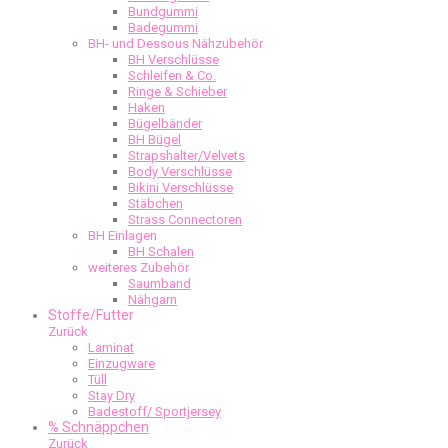
Bundgummi
Badegummi
BH- und Dessous Nähzubehör
BH Verschlüsse
Schleifen & Co.
Ringe & Schieber
Haken
Bügelbänder
BH Bügel
Strapshalter/Velvets
Body Verschlüsse
Bikini Verschlüsse
Stäbchen
Strass Connectoren
BH Einlagen
BH Schalen
weiteres Zubehör
Saumband
Nähgarn
Stoffe/Futter
Zurück
Laminat
Einzugware
Tüll
Stay Dry
Badestoff/ Sportjersey
% Schnäppchen
Zurück