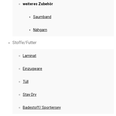
weiteres Zubehör
Saumband
Nähgarn
Stoffe/Futter
Laminat
Einzugware
Tüll
Stay Dry
Badestoff/ Sportjersey