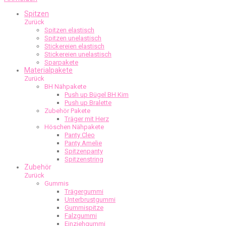
Spitzen
Zurück
Spitzen elastisch
Spitzen unelastisch
Stickereien elastisch
Stickereien unelastisch
Sparpakete
Materialpakete
Zurück
BH Nähpakete
Push up Bügel BH Kim
Push up Bralette
Zubehör Pakete
Träger mit Herz
Höschen Nähpakete
Panty Cleo
Panty Amelie
Spitzenpanty
Spitzenstring
Zubehör
Zurück
Gummis
Trägergummi
Unterbrustgummi
Gummispitze
Falzgummi
Einziehgummi