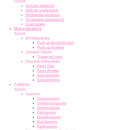
Zurück
Spitzen elastisch
Spitzen unelastisch
Stickereien elastisch
Stickereien unelastisch
Sparpakete
Materialpakete
Zurück
BH Nähpakete
Push up Bügel BH Kim
Push up Bralette
Zubehör Pakete
Träger mit Herz
Höschen Nähpakete
Panty Cleo
Panty Amelie
Spitzenpanty
Spitzenstring
Zubehör
Zurück
Gummis
Trägergummi
Unterbrustgummi
Gummispitze
Falzgummi
Einziehgummi
Bundgummi
Badegummi