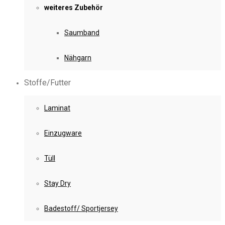
weiteres Zubehör
Saumband
Nähgarn
Stoffe/Futter
Laminat
Einzugware
Tüll
Stay Dry
Badestoff/ Sportjersey