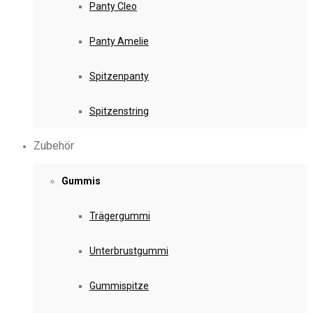
Panty Cleo
Panty Amelie
Spitzenpanty
Spitzenstring
Zubehör
Gummis
Trägergummi
Unterbrustgummi
Gummispitze