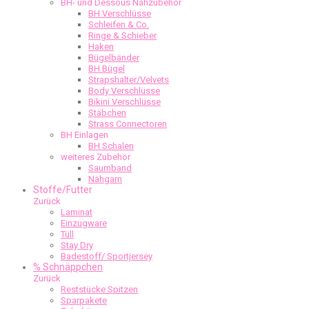
BH- und Dessous Nähzubehör
BH Verschlüsse
Schleifen & Co.
Ringe & Schieber
Haken
Bügelbänder
BH Bügel
Strapshalter/Velvets
Body Verschlüsse
Bikini Verschlüsse
Stäbchen
Strass Connectoren
BH Einlagen
BH Schalen
weiteres Zubehör
Saumband
Nähgarn
Stoffe/Futter
Zurück
Laminat
Einzugware
Tüll
Stay Dry
Badestoff/ Sportjersey
% Schnäppchen
Zurück
Reststücke Spitzen
Sparpakete