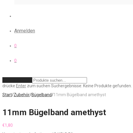
Anmelden
0
0
Zurücksetzen
drücke
Enter
zum suchen
Suchergebnisse:
Keine Produkte gefunden.
Start
/
Zubehör
/
Bügelband
/
11mm Bügelband amethyst
11mm Bügelband amethyst
€
1,80