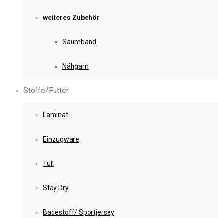
weiteres Zubehör
Saumband
Nähgarn
Stoffe/Futter
Laminat
Einzugware
Tüll
Stay Dry
Badestoff/ Sportjersey