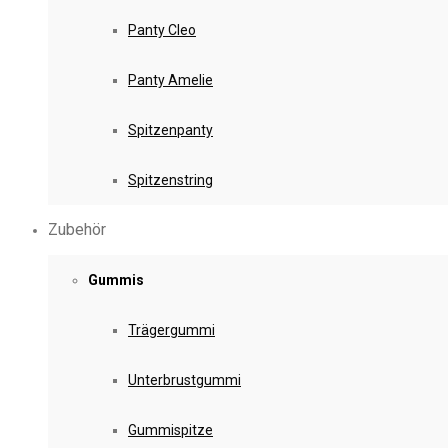
Panty Cleo
Panty Amelie
Spitzenpanty
Spitzenstring
Zubehör
Gummis
Trägergummi
Unterbrustgummi
Gummispitze