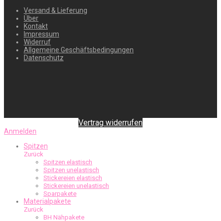
Versand & Lieferung
Über
Kontakt
Impressum
Widerruf
Allgemeine Geschäftsbedingungen
Datenschutz
Vertrag widerrufen
Anmelden
Spitzen
Zurück
Spitzen elastisch
Spitzen unelastisch
Stickereien elastisch
Stickereien unelastisch
Sparpakete
Materialpakete
Zurück
BH Nähpakete