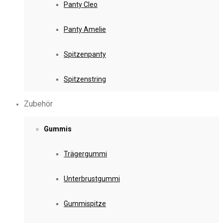
Panty Cleo
Panty Amelie
Spitzenpanty
Spitzenstring
Zubehör
Gummis
Trägergummi
Unterbrustgummi
Gummispitze