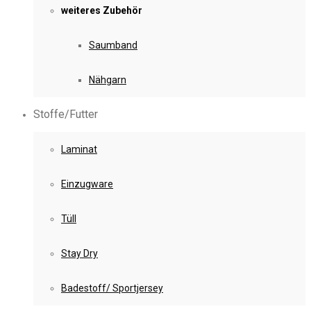
weiteres Zubehör
Saumband
Nähgarn
Stoffe/Futter
Laminat
Einzugware
Tüll
Stay Dry
Badestoff/ Sportjersey