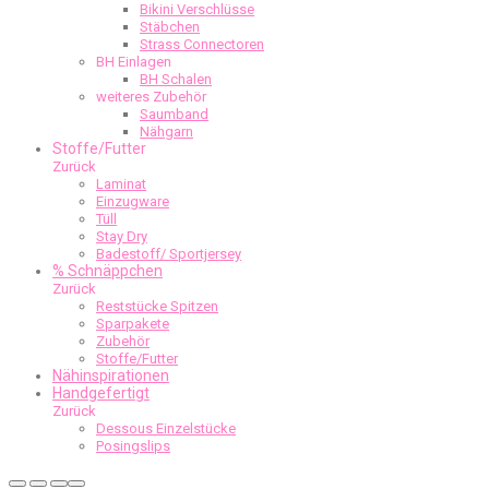
Bikini Verschlüsse
Stäbchen
Strass Connectoren
BH Einlagen
BH Schalen
weiteres Zubehör
Saumband
Nähgarn
Stoffe/Futter
Zurück
Laminat
Einzugware
Tüll
Stay Dry
Badestoff/ Sportjersey
% Schnäppchen
Zurück
Reststücke Spitzen
Sparpakete
Zubehör
Stoffe/Futter
Nähinspirationen
Handgefertigt
Zurück
Dessous Einzelstücke
Posingslips