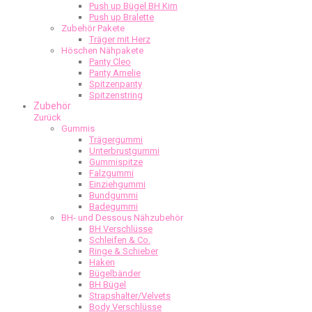
Push up Bügel BH Kim
Push up Bralette
Zubehör Pakete
Träger mit Herz
Höschen Nähpakete
Panty Cleo
Panty Amelie
Spitzenpanty
Spitzenstring
Zubehör
Zurück
Gummis
Trägergummi
Unterbrustgummi
Gummispitze
Falzgummi
Einziehgummi
Bundgummi
Badegummi
BH- und Dessous Nähzubehör
BH Verschlüsse
Schleifen & Co.
Ringe & Schieber
Haken
Bügelbänder
BH Bügel
Strapshalter/Velvets
Body Verschlüsse