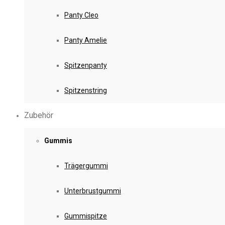
Panty Cleo
Panty Amelie
Spitzenpanty
Spitzenstring
Zubehör
Gummis
Trägergummi
Unterbrustgummi
Gummispitze