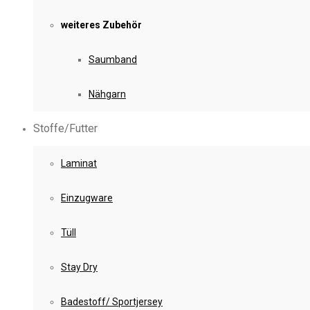
weiteres Zubehör
Saumband
Nähgarn
Stoffe/Futter
Laminat
Einzugware
Tüll
Stay Dry
Badestoff/ Sportjersey