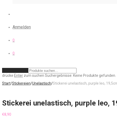
Anmelden
0
0
Zurücksetzen
drücke
Enter
zum suchen
Suchergebnisse:
Keine Produkte gefunden.
Start
/
Stickereien
/
Unelastisch
/
Stickerei unelastisch, purple leo, 19,5c
Stickerei unelastisch, purple leo, 
€
8,90