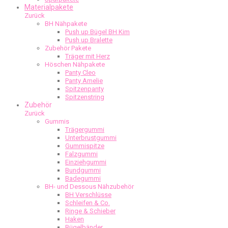
Materialpakete
Zurück
BH Nähpakete
Push up Bügel BH Kim
Push up Bralette
Zubehör Pakete
Träger mit Herz
Höschen Nähpakete
Panty Cleo
Panty Amelie
Spitzenpanty
Spitzenstring
Zubehör
Zurück
Gummis
Trägergummi
Unterbrustgummi
Gummispitze
Falzgummi
Einziehgummi
Bundgummi
Badegummi
BH- und Dessous Nähzubehör
BH Verschlüsse
Schleifen & Co.
Ringe & Schieber
Haken
Bügelbänder