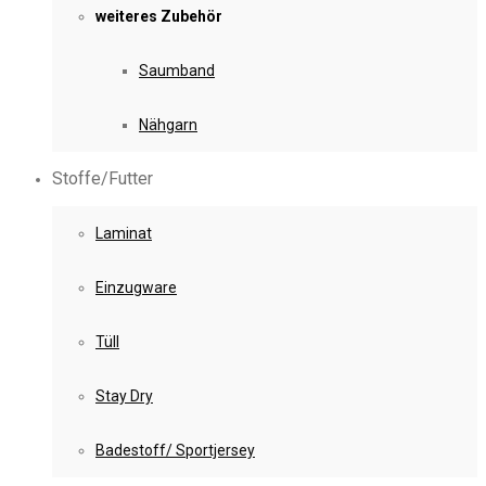
weiteres Zubehör
Saumband
Nähgarn
Stoffe/Futter
Laminat
Einzugware
Tüll
Stay Dry
Badestoff/ Sportjersey