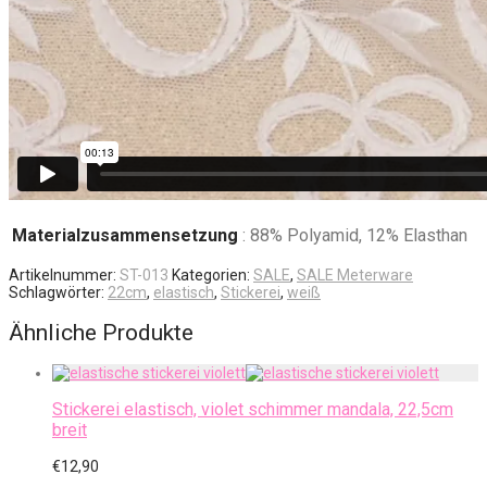
Materialzusammensetzung
: 88% Polyamid, 12% Elasthan
Artikelnummer:
ST-013
Kategorien:
SALE
,
SALE Meterware
Schlagwörter:
22cm
,
elastisch
,
Stickerei
,
weiß
Ähnliche Produkte
Stickerei elastisch, violet schimmer mandala, 22,5cm
breit
€
12,90