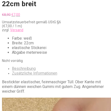
22cm breit
Ursprünglicher
Aktueller
€
8,90
€
7,00
Preis
Preis
Umsatzsteuerbefreit gemäß UStG §6
war:
ist:
(
€
7,00
/ 1 m)
€8,90
€7,00.
zzgl.
Versand
Farbe: weiß
Breite: 22cm
elastische Stickerei
Abgabe meterweise
Nicht vorrätig
Beschreibung
Zusätzliche Informationen
Bestickter elastischer, feinmaschiger Tüll. Ober Kante mit
einem dünnen weichen Gummi mit gutem Zug. Angenehmer
weicher Griff.