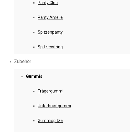
Panty Cleo
Panty Amelie
Spitzenpanty
Spitzenstring
Zubehör
Gummis
Trägergummi
Unterbrustgummi
Gummispitze