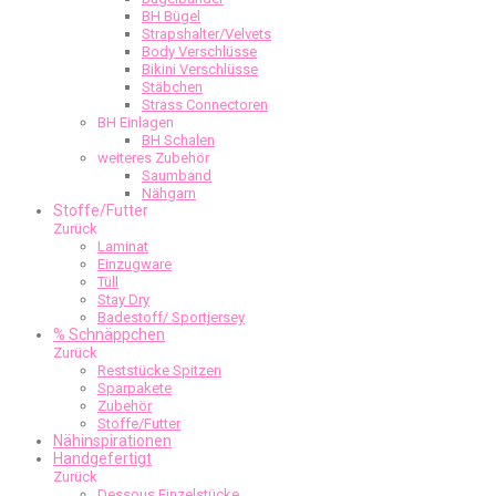
BH Bügel
Strapshalter/Velvets
Body Verschlüsse
Bikini Verschlüsse
Stäbchen
Strass Connectoren
BH Einlagen
BH Schalen
weiteres Zubehör
Saumband
Nähgarn
Stoffe/Futter
Zurück
Laminat
Einzugware
Tüll
Stay Dry
Badestoff/ Sportjersey
% Schnäppchen
Zurück
Reststücke Spitzen
Sparpakete
Zubehör
Stoffe/Futter
Nähinspirationen
Handgefertigt
Zurück
Dessous Einzelstücke