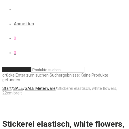
Anmelden
0
0
Zurücksetzen
drücke
Enter
zum suchen
Suchergebnisse:
Keine Produkte
gefunden.
Start
/
SALE
/
SALE Meterware
/
Stickerei elastisch, white flowers,
22cm breit
Stickerei elastisch, white flowers,