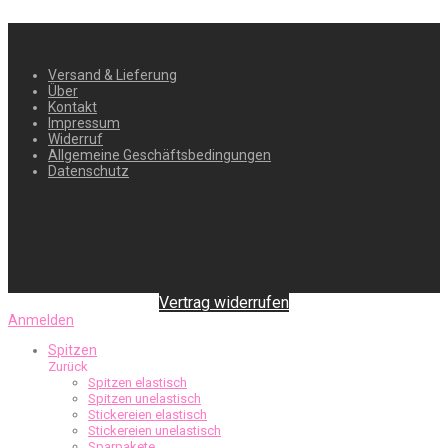
Versand & Lieferung
Über
Kontakt
Impressum
Widerruf
Allgemeine Geschäftsbedingungen
Datenschutz
Vertrag widerrufen
Anmelden
Spitzen
Zurück
Spitzen elastisch
Spitzen unelastisch
Stickereien elastisch
Stickereien unelastisch
Sparpakete