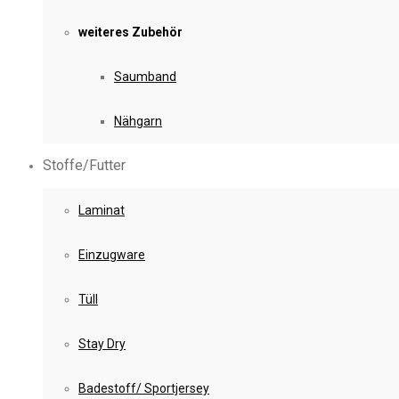
weiteres Zubehör
Saumband
Nähgarn
Stoffe/Futter
Laminat
Einzugware
Tüll
Stay Dry
Badestoff/ Sportjersey