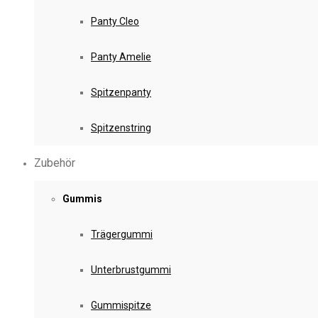
Panty Cleo
Panty Amelie
Spitzenpanty
Spitzenstring
Zubehör
Gummis
Trägergummi
Unterbrustgummi
Gummispitze