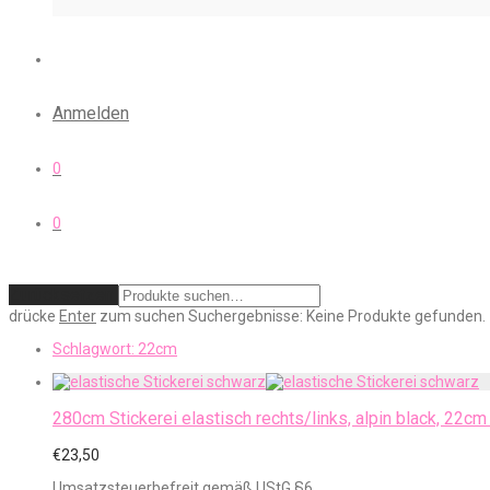
Anmelden
0
0
Zurücksetzen
drücke
Enter
zum suchen
Suchergebnisse:
Keine Produkte gefunden.
Schlagwort:
22cm
280cm Stickerei elastisch rechts/links, alpin black, 22cm 
€
23,50
Umsatzsteuerbefreit gemäß UStG §6