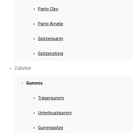
Panty Cleo
Panty Amelie
Spitzenpanty
Spitzenstring
Zubehör
Gummis
Trägergummi
Unterbrustgummi
Gummispitze