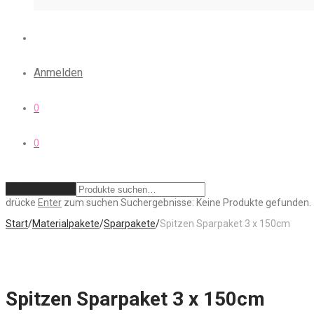
Anmelden
0
0
Zurücksetzen
drücke
Enter
zum suchen
Suchergebnisse:
Keine Produkte gefunden.
Start
/
Materialpakete
/
Sparpakete
/
Spitzen Sparpaket 3 x 150cm
Spitzen Sparpaket 3 x 150cm