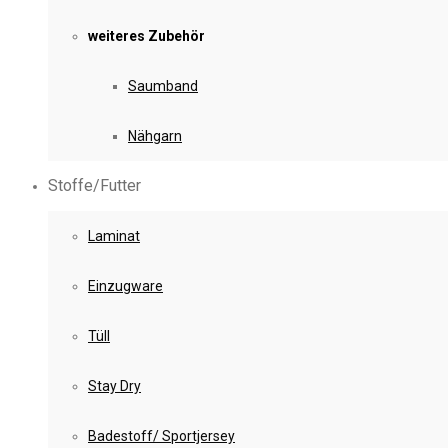
weiteres Zubehör
Saumband
Nähgarn
Stoffe/Futter
Laminat
Einzugware
Tüll
Stay Dry
Badestoff/ Sportjersey