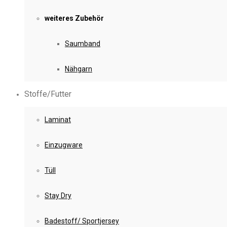
weiteres Zubehör
Saumband
Nähgarn
Stoffe/Futter
Laminat
Einzugware
Tüll
Stay Dry
Badestoff/ Sportjersey