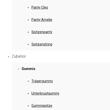
Panty Cleo
Panty Amelie
Spitzenpanty
Spitzenstring
Zubehör
Gummis
Trägergummi
Unterbrustgummi
Gummispitze