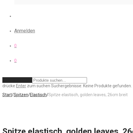
Anmelden
0
0
Zurücksetzen
drücke
Enter
zum suchen
Suchergebnisse:
Keine Produkte gefunden.
Start
/
Spitzen
/
Elastisch
/
Spitze elastisch, golden leaves, 26cm breit
Spitze elastisch, golden leaves, 2