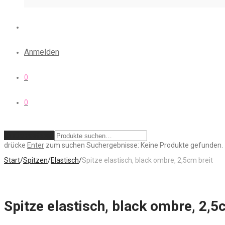
Anmelden
0
0
Zurücksetzen
drücke
Enter
zum suchen
Suchergebnisse:
Keine Produkte gefunden.
Start
/
Spitzen
/
Elastisch
/
Spitze elastisch, black ombre, 2,5cm breit
Spitze elastisch, black ombre, 2,5