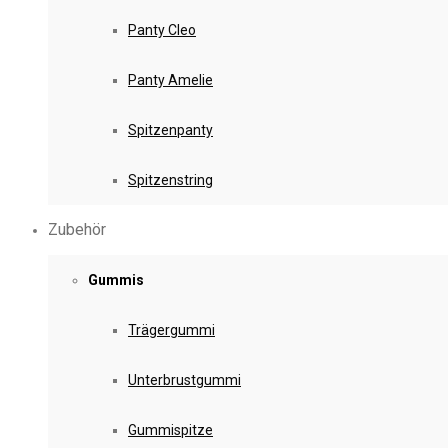
Panty Cleo
Panty Amelie
Spitzenpanty
Spitzenstring
Zubehör
Gummis
Trägergummi
Unterbrustgummi
Gummispitze