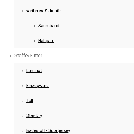
weiteres Zubehör
Saumband
Nähgarn
Stoffe/Futter
Laminat
Einzugware
Tüll
Stay Dry
Badestoff/ Sportjersey