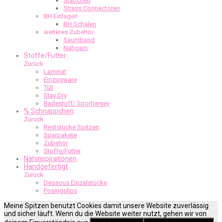
Stäbchen
Strass Connectoren
BH Einlagen
BH Schalen
weiteres Zubehör
Saumband
Nähgarn
Stoffe/Futter
Zurück
Laminat
Einzugware
Tüll
Stay Dry
Badestoff/ Sportjersey
% Schnäppchen
Zurück
Reststücke Spitzen
Sparpakete
Zubehör
Stoffe/Futter
Nähinspirationen
Handgefertigt
Zurück
Dessous Einzelstücke
Posingslips
Meine Spitzen benutzt Cookies damit unsere Website zuverlässig
und sicher läuft. Wenn du die Website weiter nutzt, gehen wir von