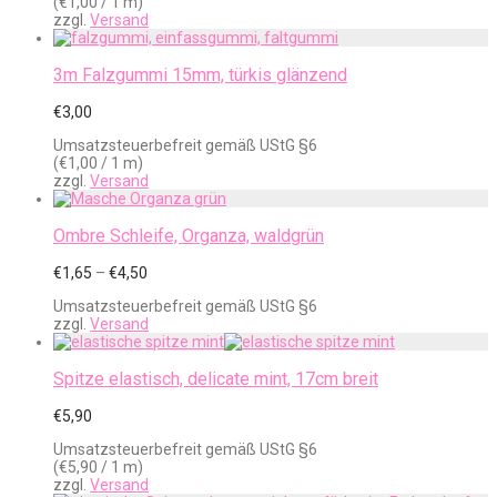
(
€
1,00
/ 1 m)
zzgl.
Versand
3m Falzgummi 15mm, türkis glänzend
€
3,00
Umsatzsteuerbefreit gemäß UStG §6
(
€
1,00
/ 1 m)
zzgl.
Versand
Ombre Schleife, Organza, waldgrün
Preisspanne:
€
1,65
–
€
4,50
€1,65
Umsatzsteuerbefreit gemäß UStG §6
bis
zzgl.
Versand
€4,50
Spitze elastisch, delicate mint, 17cm breit
€
5,90
Umsatzsteuerbefreit gemäß UStG §6
(
€
5,90
/ 1 m)
zzgl.
Versand