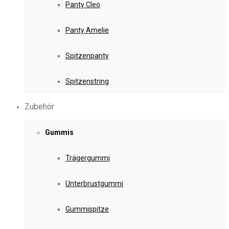
Panty Cleo
Panty Amelie
Spitzenpanty
Spitzenstring
Zubehör
Gummis
Trägergummi
Unterbrustgummi
Gummispitze