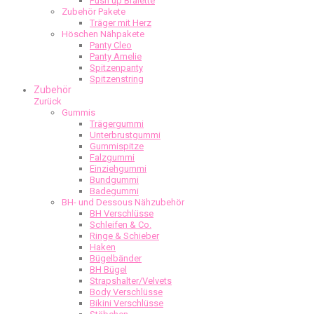
Push up Bralette
Zubehör Pakete
Träger mit Herz
Höschen Nähpakete
Panty Cleo
Panty Amelie
Spitzenpanty
Spitzenstring
Zubehör
Zurück
Gummis
Trägergummi
Unterbrustgummi
Gummispitze
Falzgummi
Einziehgummi
Bundgummi
Badegummi
BH- und Dessous Nähzubehör
BH Verschlüsse
Schleifen & Co.
Ringe & Schieber
Haken
Bügelbänder
BH Bügel
Strapshalter/Velvets
Body Verschlüsse
Bikini Verschlüsse