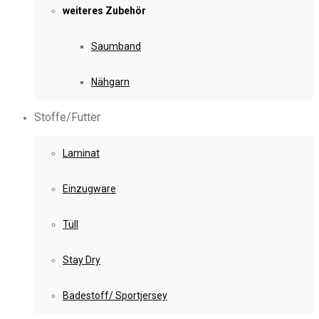
weiteres Zubehör
Saumband
Nähgarn
Stoffe/Futter
Laminat
Einzugware
Tüll
Stay Dry
Badestoff/ Sportjersey