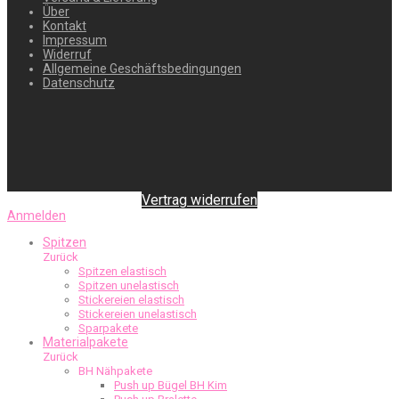
Über
Kontakt
Impressum
Widerruf
Allgemeine Geschäftsbedingungen
Datenschutz
Vertrag widerrufen
Anmelden
Spitzen
Zurück
Spitzen elastisch
Spitzen unelastisch
Stickereien elastisch
Stickereien unelastisch
Sparpakete
Materialpakete
Zurück
BH Nähpakete
Push up Bügel BH Kim