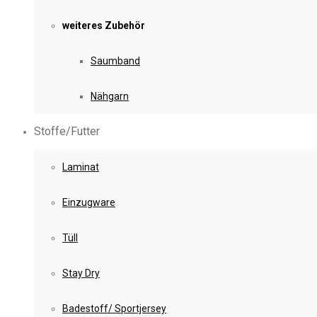
weiteres Zubehör
Saumband
Nähgarn
Stoffe/Futter
Laminat
Einzugware
Tüll
Stay Dry
Badestoff/ Sportjersey