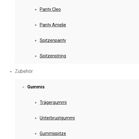
Panty Cleo
Panty Amelie
Spitzenpanty
Spitzenstring
Zubehör
Gummis
Trägergummi
Unterbrustgummi
Gummispitze