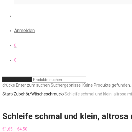
Anmelden
0
0
Zurücksetzen
drücke
Enter
zum suchen
Suchergebnisse:
Keine Produkte gefunden.
Start
/
Zubehör
/
Wäscheschmuck
/
Schleife schmal und klein, altrosa mit
Schleife schmal und klein, altrosa m
Preisspanne:
€
1,65
–
€
4,50