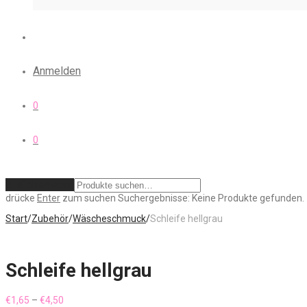
Anmelden
0
0
Zurücksetzen
drücke
Enter
zum suchen
Suchergebnisse:
Keine Produkte gefunden.
Start
/
Zubehör
/
Wäscheschmuck
/
Schleife hellgrau
Schleife hellgrau
Preisspanne:
€
1,65
–
€
4,50