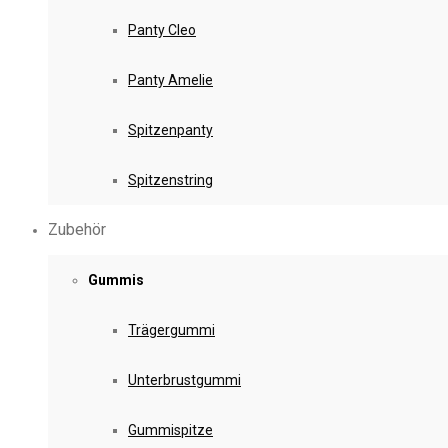
Panty Cleo
Panty Amelie
Spitzenpanty
Spitzenstring
Zubehör
Gummis
Trägergummi
Unterbrustgummi
Gummispitze