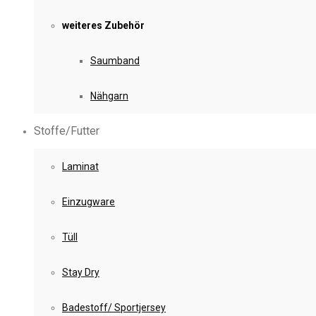
weiteres Zubehör
Saumband
Nähgarn
Stoffe/Futter
Laminat
Einzugware
Tüll
Stay Dry
Badestoff/ Sportjersey