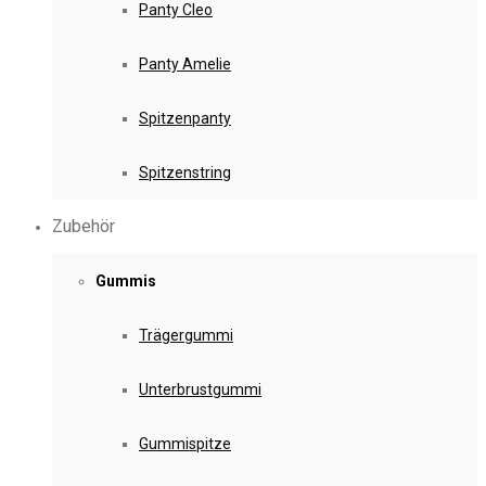
Panty Cleo
Panty Amelie
Spitzenpanty
Spitzenstring
Zubehör
Gummis
Trägergummi
Unterbrustgummi
Gummispitze