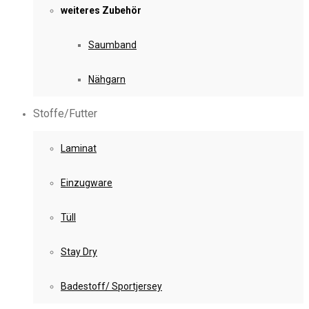
weiteres Zubehör
Saumband
Nähgarn
Stoffe/Futter
Laminat
Einzugware
Tüll
Stay Dry
Badestoff/ Sportjersey