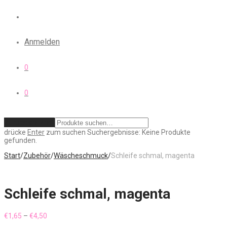
Anmelden
0
0
Zurücksetzen
drücke
Enter
zum suchen
Suchergebnisse:
Keine Produkte
gefunden.
Start
/
Zubehör
/
Wäscheschmuck
/
Schleife schmal, magenta
Schleife schmal, magenta
Preisspanne:
€
1,65
–
€
4,50
€1,65