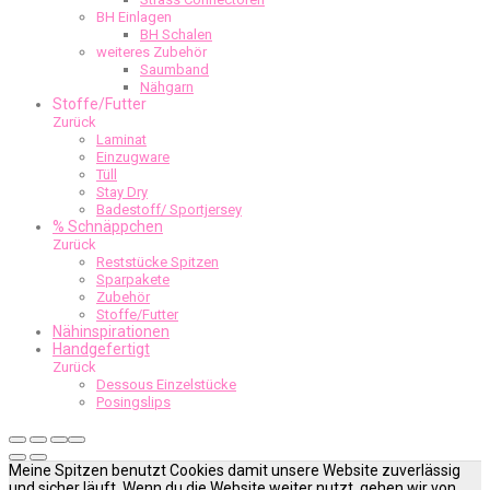
BH Einlagen
BH Schalen
weiteres Zubehör
Saumband
Nähgarn
Stoffe/Futter
Zurück
Laminat
Einzugware
Tüll
Stay Dry
Badestoff/ Sportjersey
% Schnäppchen
Zurück
Reststücke Spitzen
Sparpakete
Zubehör
Stoffe/Futter
Nähinspirationen
Handgefertigt
Zurück
Dessous Einzelstücke
Posingslips
Meine Spitzen benutzt Cookies damit unsere Website zuverlässig
und sicher läuft. Wenn du die Website weiter nutzt, gehen wir von