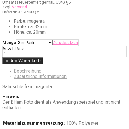
Umsatzsteuerbefreit gemäß UStG §6
bis
zzgl.
Versand
€4,50
Lieferzeit: 3-4 Werktage*
Farbe: magenta
Breite: ca. 32mm
Höhe: ca. 20mm
Menge
Zurücksetzen
Anzahl
Anz.
In den Warenkorb
Beschreibung
Zusätzliche Informationen
Satinschleife in magenta.
Hinweis:
Der BHam Foto dient als Anwendungsbeispiel und ist nicht
enthalten.
Materialzusammensetzung
: 100% Polyester