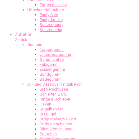
Träger mit Herz
Höschen Nähpakete
Panty Cleo
Panty Amelie
Spitzenpanty
Spitzenstring
Zubehör
Zurück
Gummis
Trägergummi
Unterbrustgummi
Gummispitze
Falzgummi
Einziehgummi
Bundgummi
Badegummi
BH- und Dessous Nähzubehör
BH Verschlüsse
Schleifen & Co.
Ringe & Schieber
Haken
Bügelbänder
BH Bügel
Strapshalter/Velvets
Body Verschlüsse
Bikini Verschlüsse
Stäbchen
Strass Connectoren