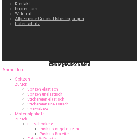
Kontakt
Impressum
Widerruf
Allgemeine Geschäftsbedingungen
Datenschutz
Vertrag widerrufen
Anmelden
Spitzen
Zurück
Spitzen elastisch
Spitzen unelastisch
Stickereien elastisch
Stickereien unelastisch
Sparpakete
Materialpakete
Zurück
BH Nähpakete
Push up Bügel BH Kim
Push up Bralette
Zubehör Pakete