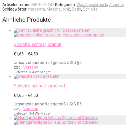
Artikelnummer:
MA-004-187
Kategorien:
Wäscheschmuck
,
Zubehör
Schlagwörter:
magenta
,
Masche
,
pink
,
Satin
,
Schleife
Ähnliche Produkte
Schleife schmal, graphit
Preisspanne:
€
1,65
–
€
4,50
€1,65
Umsatzsteuerbefreit gemäß UStG §6
bis
zzgl.
Versand
€4,50
Lieferzeit: 3-4 Werktage*
Schleife schmal, kirschrot
Preisspanne:
€
1,65
–
€
4,50
€1,65
Umsatzsteuerbefreit gemäß UStG §6
bis
zzgl.
Versand
€4,50
Lieferzeit: 3-4 Werktage*