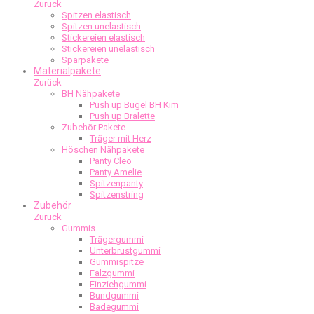
Zurück
Spitzen elastisch
Spitzen unelastisch
Stickereien elastisch
Stickereien unelastisch
Sparpakete
Materialpakete
Zurück
BH Nähpakete
Push up Bügel BH Kim
Push up Bralette
Zubehör Pakete
Träger mit Herz
Höschen Nähpakete
Panty Cleo
Panty Amelie
Spitzenpanty
Spitzenstring
Zubehör
Zurück
Gummis
Trägergummi
Unterbrustgummi
Gummispitze
Falzgummi
Einziehgummi
Bundgummi
Badegummi