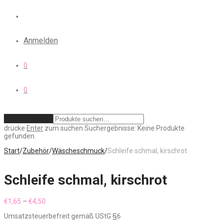
Anmelden
0
0
Zurücksetzen
drücke
Enter
zum suchen
Suchergebnisse:
Keine Produkte
gefunden.
Start
/
Zubehör
/
Wäscheschmuck
/
Schleife schmal, kirschrot
Schleife schmal, kirschrot
Preisspanne:
€
1,65
–
€
4,50
€1,65
Umsatzsteuerbefreit gemäß UStG §6
bis