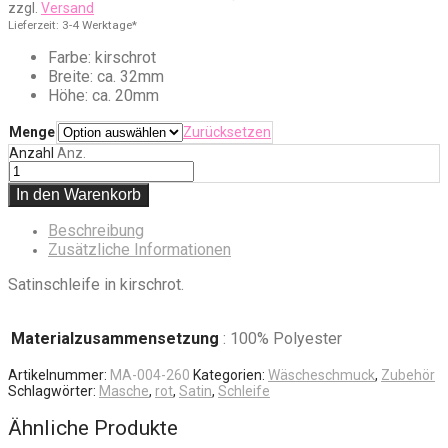
zzgl.
Versand
€4,50
Lieferzeit: 3-4 Werktage*
Farbe: kirschrot
Breite: ca. 32mm
Höhe: ca. 20mm
Menge
Zurücksetzen
Anzahl
Anz.
In den Warenkorb
Beschreibung
Zusätzliche Informationen
Satinschleife in kirschrot.
Materialzusammensetzung
: 100% Polyester
Artikelnummer:
MA-004-260
Kategorien:
Wäscheschmuck
,
Zubehör
Schlagwörter:
Masche
,
rot
,
Satin
,
Schleife
Ähnliche Produkte