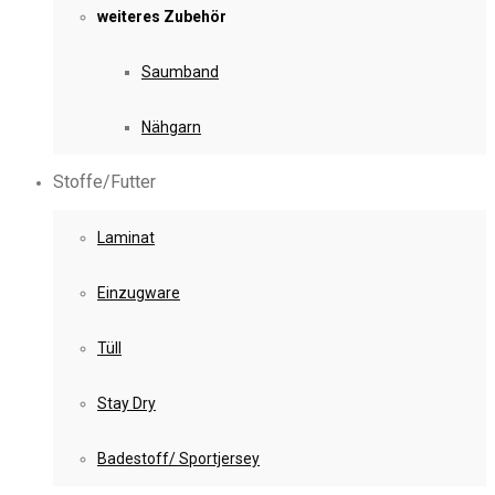
weiteres Zubehör
Saumband
Nähgarn
Stoffe/Futter
Laminat
Einzugware
Tüll
Stay Dry
Badestoff/ Sportjersey