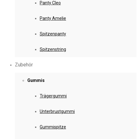
Panty Cleo
Panty Amelie
Spitzenpanty
Spitzenstring
Zubehör
Gummis
Trägergummi
Unterbrustgummi
Gummispitze