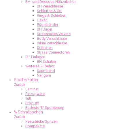
BH- und Dessous Nähzubehör
BH Verschlüsse
Schleifen & Co.
Ringe & Schieber
Haken
Bügelbänder
BH Bügel
Strapshalter/Velvets
Body Verschlüsse
Bikini Verschlüsse
Stäbchen
Strass Connectoren
BH Einlagen
BH Schalen
weiteres Zubehör
Saumband
Nähgarn
Stoffe/Futter
Zurück
Laminat
Einzugware
Tüll
Stay Dry
Badestoff/ Sportjersey
% Schnäppchen
Zurück
Reststücke Spitzen
Sparpakete