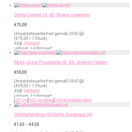
String Ouvert, Gr. 42, flower ornament
€
75,00
Umsatzsteuerbefreit gemäß UStG §6
(
€
75,00
/ 1 Stück)
zzgl.
Versand
Lieferzeit: 3-4 Werktage*
Miss Josie Posingslip Gr. XS, diverse Farben
€
59,00
Umsatzsteuerbefreit gemäß UStG §6
(
€
59,00
/ 1 Stück)
zzgl.
Versand
Lieferzeit: 3-4 Werktage*
101 rot
102 royalblau
105 dunkelblau Holo
Schmetterlings-Schleife, bordeaux rot
Preisspanne:
€
1,65
–
€
4,50
€1,65