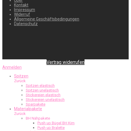
Über
Kontakt
Impressum
Widerruf
Allgemeine Geschäftsbedingungen
Datenschutz
Vertrag widerrufen
Anmelden
Spitzen
Zurück
Spitzen elastisch
Spitzen unelastisch
Stickereien elastisch
Stickereien unelastisch
Sparpakete
Materialpakete
Zurück
BH Nähpakete
Push up Bügel BH Kim
Push up Bralette