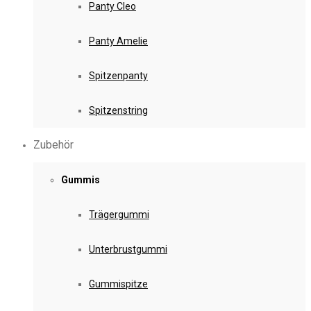
Panty Cleo
Panty Amelie
Spitzenpanty
Spitzenstring
Zubehör
Gummis
Trägergummi
Unterbrustgummi
Gummispitze