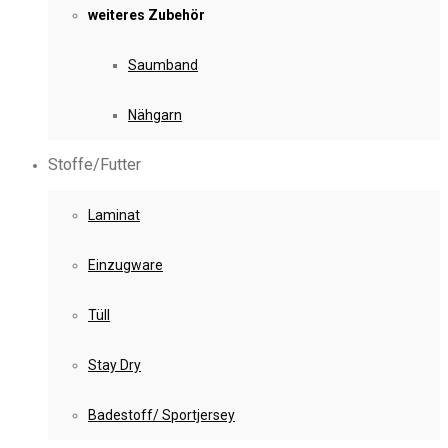
weiteres Zubehör
Saumband
Nähgarn
Stoffe/Futter
Laminat
Einzugware
Tüll
Stay Dry
Badestoff/ Sportjersey