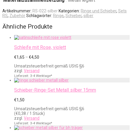
Materialzusammensetzung
: Metall legiert
Artikelnummer:
RS-022-silber
Kategorien:
Ringe und Schieber
,
Sets
RS
,
Zubehör
Schlagwörter:
Ringe
,
Schieber
,
silber
Ähnliche Produkte
Schleife mit Rose, violett
Preisspanne:
€
1,65
–
€
4,50
€1,65
Umsatzsteuerbefreit gemäß UStG §6
bis
zzgl.
Versand
€4,50
Lieferzeit: 3-4 Werktage*
Schieber-Ringe-Set Metall silber 15mm
€
1,50
Umsatzsteuerbefreit gemäß UStG §6
(
€
0,38
/ 1 Stück)
zzgl.
Versand
Lieferzeit: 3-4 Werktage*