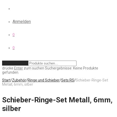
Anmelden
0
0
Zurücksetzen
drücke
Enter
zum suchen
Suchergebnisse:
Keine Produkte
gefunden.
Start
/
Zubehör
/
Ringe und Schieber
/
Sets RS
/
Schieber-Ringe-Set
Metall, 6mm, silber
Schieber-Ringe-Set Metall, 6mm,
silber