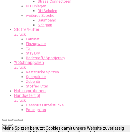
Strass Connectoren
BH Einlagen
BH Schalen
weiteres Zubehör
Saumband
Nähgarn
Stoffe/Futter
Zurück
Laminat
Einzugware
Tüll
Stay Dry
Badestoff/ Sportjersey
% Schnäppchen
Zurück
Reststücke Spitzen
Sparpakete
Zubehör
Stoffe/Futter
Nähinspirationen
Handgefertigt
Zurück
Dessous Einzelstücke
Posingslips
Meine Spitzen benutzt Cookies damit unsere Website zuverlässig