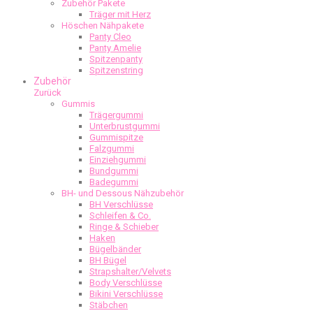
Zubehör Pakete
Träger mit Herz
Höschen Nähpakete
Panty Cleo
Panty Amelie
Spitzenpanty
Spitzenstring
Zubehör
Zurück
Gummis
Trägergummi
Unterbrustgummi
Gummispitze
Falzgummi
Einziehgummi
Bundgummi
Badegummi
BH- und Dessous Nähzubehör
BH Verschlüsse
Schleifen & Co.
Ringe & Schieber
Haken
Bügelbänder
BH Bügel
Strapshalter/Velvets
Body Verschlüsse
Bikini Verschlüsse
Stäbchen