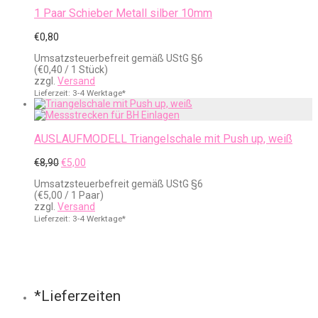
1 Paar Schieber Metall silber 10mm
€
0,80
Umsatzsteuerbefreit gemäß UStG §6
(
€
0,40
/ 1 Stück)
zzgl.
Versand
Lieferzeit: 3-4 Werktage*
AUSLAUFMODELL Triangelschale mit Push up, weiß
Ursprünglicher
Aktueller
€
8,90
€
5,00
Preis
Preis
Umsatzsteuerbefreit gemäß UStG §6
war:
ist:
(
€
5,00
/ 1 Paar)
€8,90
€5,00.
zzgl.
Versand
Lieferzeit: 3-4 Werktage*
*Lieferzeiten