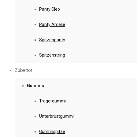
Panty Cleo
Panty Amelie
Spitzenpanty
Spitzenstring
Zubehör
Gummis
Trägergummi
Unterbrustgummi
Gummispitze