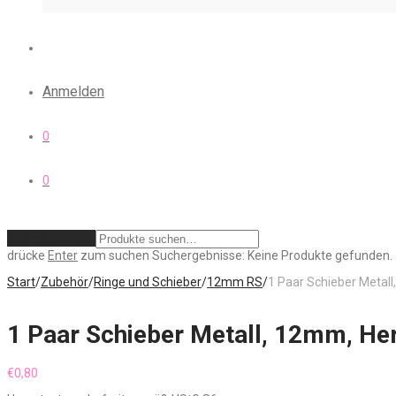
Anmelden
0
0
Zurücksetzen
drücke
Enter
zum suchen
Suchergebnisse:
Keine Produkte gefunden.
Start
/
Zubehör
/
Ringe und Schieber
/
12mm RS
/
1 Paar Schieber Metal
1 Paar Schieber Metall, 12mm, He
€
0,80