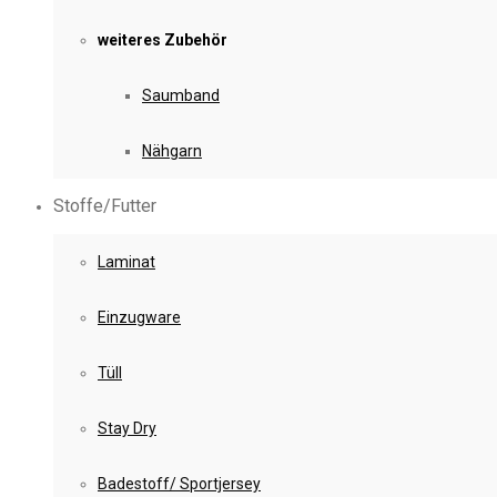
weiteres Zubehör
Saumband
Nähgarn
Stoffe/Futter
Laminat
Einzugware
Tüll
Stay Dry
Badestoff/ Sportjersey