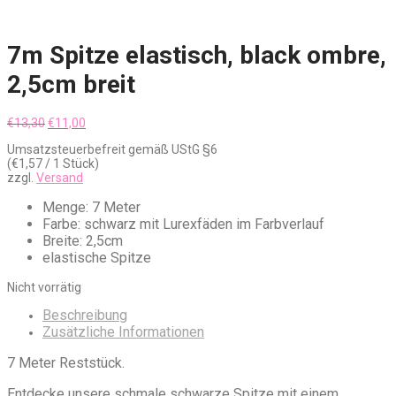
7m Spitze elastisch, black ombre,
2,5cm breit
Ursprünglicher
Aktueller
€
13,30
€
11,00
Preis
Preis
Umsatzsteuerbefreit gemäß UStG §6
war:
ist:
(
€
1,57
/ 1 Stück)
€13,30
€11,00.
zzgl.
Versand
Menge: 7 Meter
Farbe: schwarz mit Lurexfäden im Farbverlauf
Breite: 2,5cm
elastische Spitze
Nicht vorrätig
Beschreibung
Zusätzliche Informationen
7 Meter Reststück.
Entdecke unsere schmale schwarze Spitze mit einem