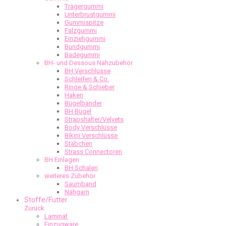
Trägergummi
Unterbrustgummi
Gummispitze
Falzgummi
Einziehgummi
Bundgummi
Badegummi
BH- und Dessous Nähzubehör
BH Verschlüsse
Schleifen & Co.
Ringe & Schieber
Haken
Bügelbänder
BH Bügel
Strapshalter/Velvets
Body Verschlüsse
Bikini Verschlüsse
Stäbchen
Strass Connectoren
BH Einlagen
BH Schalen
weiteres Zubehör
Saumband
Nähgarn
Stoffe/Futter
Zurück
Laminat
Einzugware