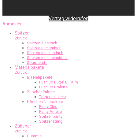
Vertrag widerrufen
Anmelden
Spitzen
Zurück
Spitzen elastisch
Spitzen unelastisch
Stickereien elastisch
Stickereien unelastisch
Sparpakete
Materialpakete
Zurück
BH Nähpakete
Push up Bügel BH Kim
Push up Bralette
Zubehör Pakete
Träger mit Herz
Höschen Nähpakete
Panty Cleo
Panty Amelie
Spitzenpanty
Spitzenstring
Zubehör
Zurück
Gummis