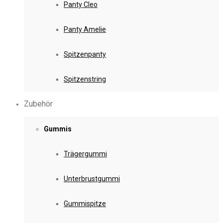
Panty Cleo
Panty Amelie
Spitzenpanty
Spitzenstring
Zubehör
Gummis
Trägergummi
Unterbrustgummi
Gummispitze