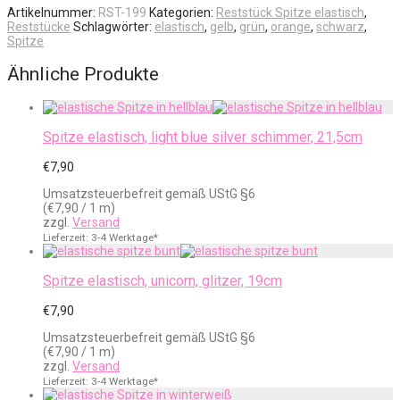
Artikelnummer:
RST-199
Kategorien:
Reststück Spitze elastisch
,
Reststücke
Schlagwörter:
elastisch
,
gelb
,
grün
,
orange
,
schwarz
,
Spitze
Ähnliche Produkte
Spitze elastisch, light blue silver schimmer, 21,5cm
€
7,90
Umsatzsteuerbefreit gemäß UStG §6
(
€
7,90
/ 1 m)
zzgl.
Versand
Lieferzeit: 3-4 Werktage*
Spitze elastisch, unicorn, glitzer, 19cm
€
7,90
Umsatzsteuerbefreit gemäß UStG §6
(
€
7,90
/ 1 m)
zzgl.
Versand
Lieferzeit: 3-4 Werktage*