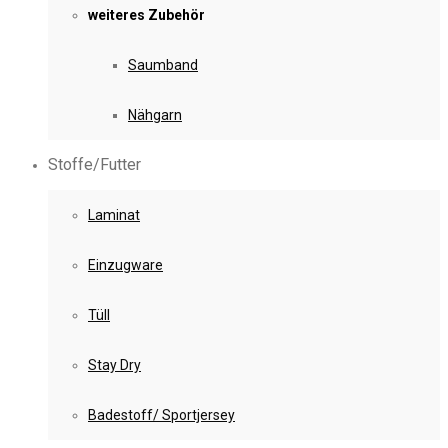
weiteres Zubehör
Saumband
Nähgarn
Stoffe/Futter
Laminat
Einzugware
Tüll
Stay Dry
Badestoff/ Sportjersey