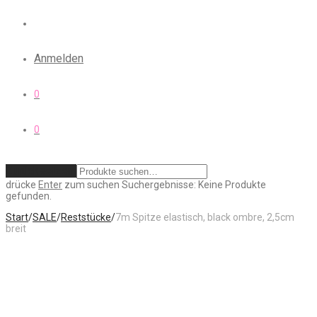
Anmelden
0
0
Zurücksetzen
drücke
Enter
zum suchen
Suchergebnisse:
Keine Produkte
gefunden.
Start
/
SALE
/
Reststücke
/
7m Spitze elastisch, black ombre, 2,5cm
breit