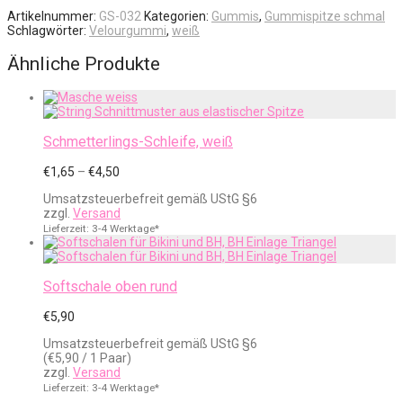
Artikelnummer:
GS-032
Kategorien:
Gummis
,
Gummispitze schmal
Schlagwörter:
Velourgummi
,
weiß
Ähnliche Produkte
Schmetterlings-Schleife, weiß
Preisspanne:
€
1,65
–
€
4,50
€1,65
Umsatzsteuerbefreit gemäß UStG §6
bis
zzgl.
Versand
€4,50
Lieferzeit: 3-4 Werktage*
Softschale oben rund
€
5,90
Umsatzsteuerbefreit gemäß UStG §6
(
€
5,90
/ 1 Paar)
zzgl.
Versand
Lieferzeit: 3-4 Werktage*