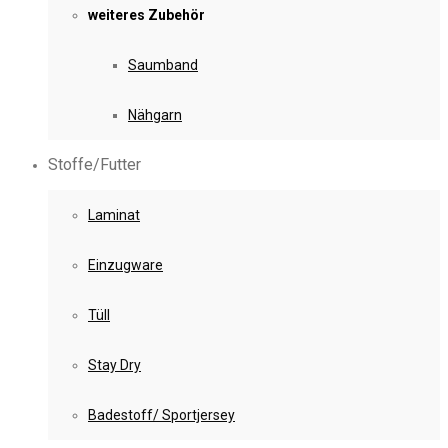
weiteres Zubehör
Saumband
Nähgarn
Stoffe/Futter
Laminat
Einzugware
Tüll
Stay Dry
Badestoff/ Sportjersey