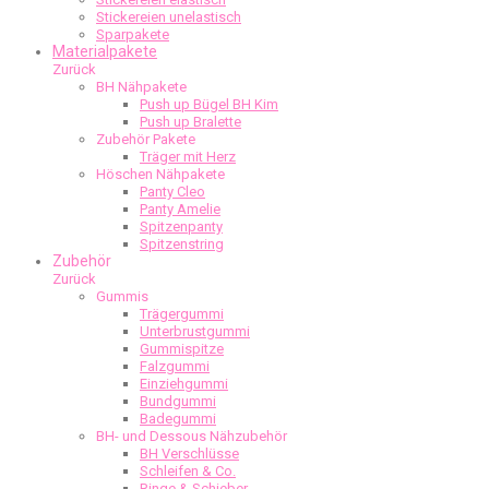
Stickereien unelastisch
Sparpakete
Materialpakete
Zurück
BH Nähpakete
Push up Bügel BH Kim
Push up Bralette
Zubehör Pakete
Träger mit Herz
Höschen Nähpakete
Panty Cleo
Panty Amelie
Spitzenpanty
Spitzenstring
Zubehör
Zurück
Gummis
Trägergummi
Unterbrustgummi
Gummispitze
Falzgummi
Einziehgummi
Bundgummi
Badegummi
BH- und Dessous Nähzubehör
BH Verschlüsse
Schleifen & Co.
Ringe & Schieber