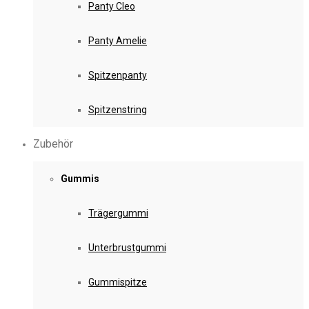
Panty Cleo
Panty Amelie
Spitzenpanty
Spitzenstring
Zubehör
Gummis
Trägergummi
Unterbrustgummi
Gummispitze