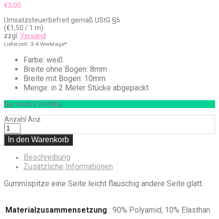
€
3,00
Umsatzsteuerbefreit gemäß UStG §6
(
€
1,50
/ 1 m)
zzgl.
Versand
Lieferzeit: 3-4 Werktage*
Farbe: weiß
Breite ohne Bogen: 8mm
Breite mit Bogen: 10mm
Menge: in 2 Meter Stücke abgepackt
Nur noch 2 vorrätig
Anzahl
Anz.
In den Warenkorb
Beschreibung
Zusätzliche Informationen
Gummispitze eine Seite leicht flauschig andere Seite glatt.
Materialzusammensetzung
: 90% Polyamid, 10% Elasthan