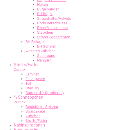
Haken
Bügelbänder
BH Bügel
Strapshalter/Velvets
Body Verschlüsse
Bikini Verschlüsse
Stäbchen
Strass Connectoren
BH Einlagen
BH Schalen
weiteres Zubehör
Saumband
Nähgarn
Stoffe/Futter
Zurück
Laminat
Einzugware
Tüll
Stay Dry
Badestoff/ Sportjersey
% Schnäppchen
Zurück
Reststücke Spitzen
Sparpakete
Zubehör
Stoffe/Futter
Nähinspirationen
Handgefertigt