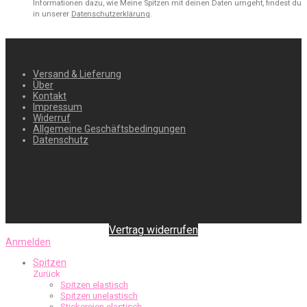
Informationen dazu, wie Meine Spitzen mit deinen Daten umgeht, findest du
in unserer
Datenschutzerklärung
.
Versand & Lieferung
Über
Kontakt
Impressum
Widerruf
Allgemeine Geschäftsbedingungen
Datenschutz
Vertrag widerrufen
Anmelden
Spitzen
Zurück
Spitzen elastisch
Spitzen unelastisch
Stickereien elastisch