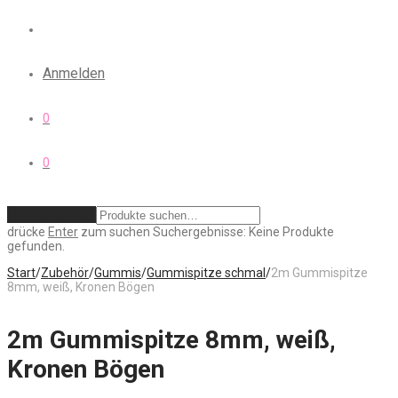
Anmelden
0
0
Zurücksetzen
drücke
Enter
zum suchen
Suchergebnisse:
Keine Produkte
gefunden.
Start
/
Zubehör
/
Gummis
/
Gummispitze schmal
/
2m Gummispitze
8mm, weiß, Kronen Bögen
2m Gummispitze 8mm, weiß,
Kronen Bögen