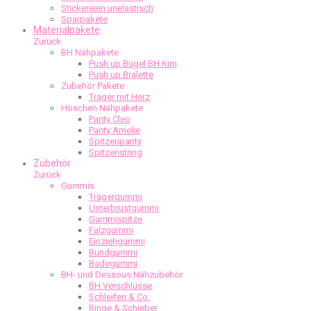
Stickereien unelastisch
Sparpakete
Materialpakete
Zurück
BH Nähpakete
Push up Bügel BH Kim
Push up Bralette
Zubehör Pakete
Träger mit Herz
Höschen Nähpakete
Panty Cleo
Panty Amelie
Spitzenpanty
Spitzenstring
Zubehör
Zurück
Gummis
Trägergummi
Unterbrustgummi
Gummispitze
Falzgummi
Einziehgummi
Bundgummi
Badegummi
BH- und Dessous Nähzubehör
BH Verschlüsse
Schleifen & Co.
Ringe & Schieber