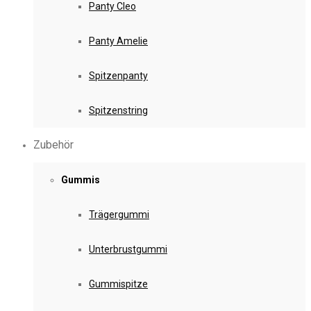
Panty Cleo
Panty Amelie
Spitzenpanty
Spitzenstring
Zubehör
Gummis
Trägergummi
Unterbrustgummi
Gummispitze