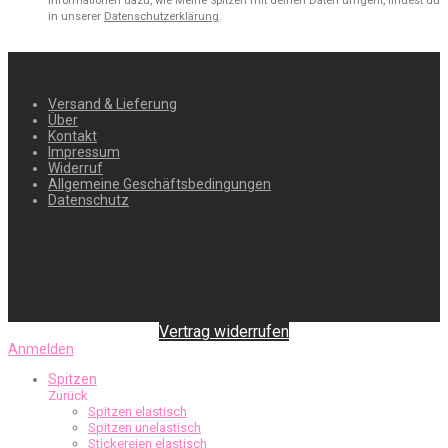
Informationen dazu, wie Meine Spitzen mit deinen Daten umgeht, findest du
in unserer
Datenschutzerklärung
.
Versand & Lieferung
Über
Kontakt
Impressum
Widerruf
Allgemeine Geschäftsbedingungen
Datenschutz
Vertrag widerrufen
Anmelden
Spitzen
Zurück
Spitzen elastisch
Spitzen unelastisch
Stickereien elastisch