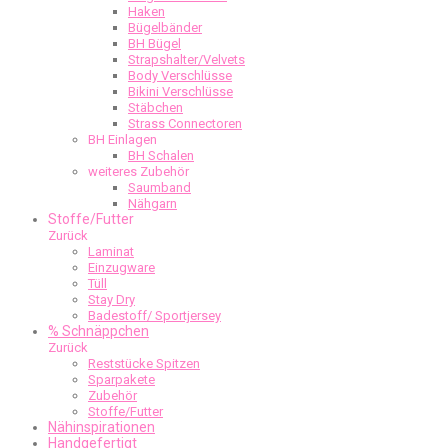
Haken
Bügelbänder
BH Bügel
Strapshalter/Velvets
Body Verschlüsse
Bikini Verschlüsse
Stäbchen
Strass Connectoren
BH Einlagen
BH Schalen
weiteres Zubehör
Saumband
Nähgarn
Stoffe/Futter
Zurück
Laminat
Einzugware
Tüll
Stay Dry
Badestoff/ Sportjersey
% Schnäppchen
Zurück
Reststücke Spitzen
Sparpakete
Zubehör
Stoffe/Futter
Nähinspirationen
Handgefertigt