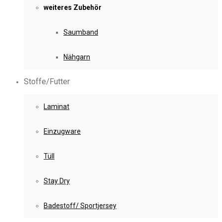
weiteres Zubehör
Saumband
Nähgarn
Stoffe/Futter
Laminat
Einzugware
Tüll
Stay Dry
Badestoff/ Sportjersey