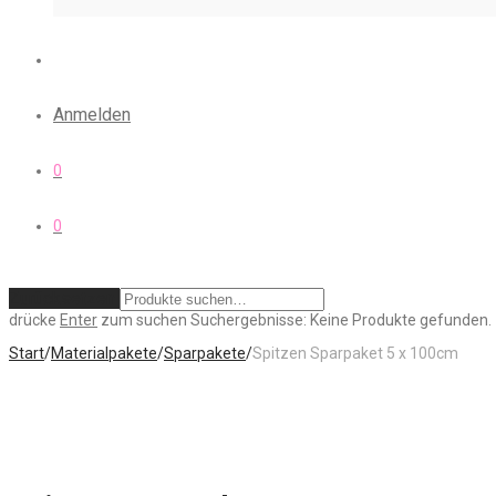
Anmelden
0
0
Zurücksetzen
drücke
Enter
zum suchen
Suchergebnisse:
Keine Produkte gefunden.
Start
/
Materialpakete
/
Sparpakete
/
Spitzen Sparpaket 5 x 100cm