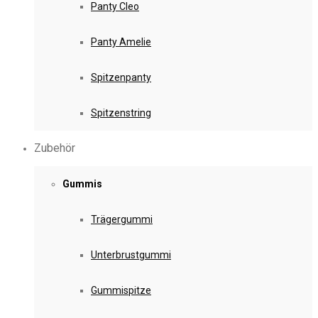
Panty Cleo
Panty Amelie
Spitzenpanty
Spitzenstring
Zubehör
Gummis
Trägergummi
Unterbrustgummi
Gummispitze