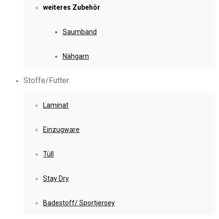
weiteres Zubehör
Saumband
Nähgarn
Stoffe/Futter
Laminat
Einzugware
Tüll
Stay Dry
Badestoff/ Sportjersey