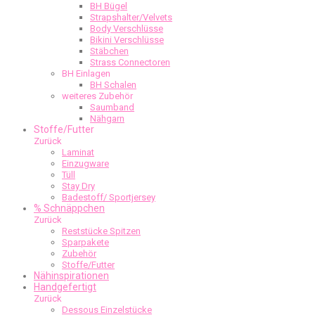
BH Bügel
Strapshalter/Velvets
Body Verschlüsse
Bikini Verschlüsse
Stäbchen
Strass Connectoren
BH Einlagen
BH Schalen
weiteres Zubehör
Saumband
Nähgarn
Stoffe/Futter
Zurück
Laminat
Einzugware
Tüll
Stay Dry
Badestoff/ Sportjersey
% Schnäppchen
Zurück
Reststücke Spitzen
Sparpakete
Zubehör
Stoffe/Futter
Nähinspirationen
Handgefertigt
Zurück
Dessous Einzelstücke