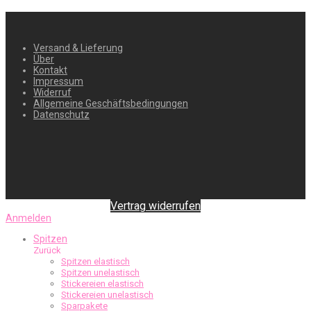
Versand & Lieferung
Über
Kontakt
Impressum
Widerruf
Allgemeine Geschäftsbedingungen
Datenschutz
Vertrag widerrufen
Anmelden
Spitzen
Zurück
Spitzen elastisch
Spitzen unelastisch
Stickereien elastisch
Stickereien unelastisch
Sparpakete