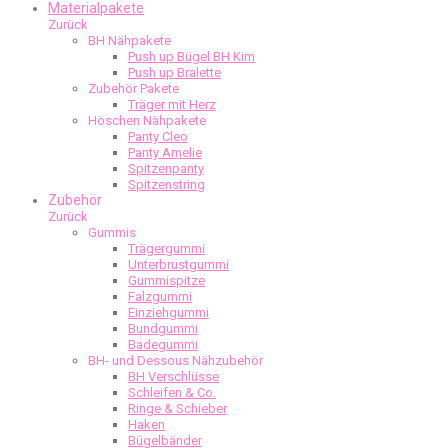
Materialpakete
Zurück
BH Nähpakete
Push up Bügel BH Kim
Push up Bralette
Zubehör Pakete
Träger mit Herz
Höschen Nähpakete
Panty Cleo
Panty Amelie
Spitzenpanty
Spitzenstring
Zubehör
Zurück
Gummis
Trägergummi
Unterbrustgummi
Gummispitze
Falzgummi
Einziehgummi
Bundgummi
Badegummi
BH- und Dessous Nähzubehör
BH Verschlüsse
Schleifen & Co.
Ringe & Schieber
Haken
Bügelbänder