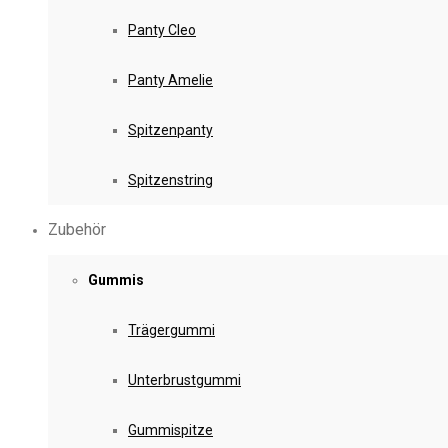
Panty Cleo
Panty Amelie
Spitzenpanty
Spitzenstring
Zubehör
Gummis
Trägergummi
Unterbrustgummi
Gummispitze