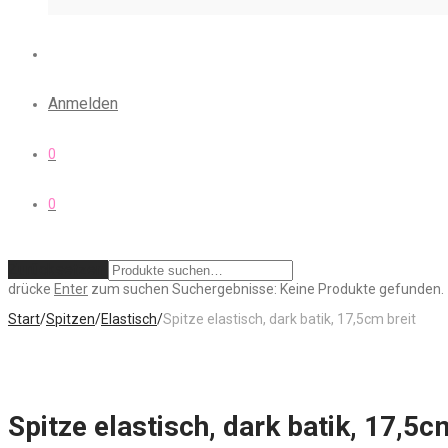
Anmelden
0
0
Zurücksetzen
drücke
Enter
zum suchen
Suchergebnisse:
Keine Produkte gefunden.
Start
/
Spitzen
/
Elastisch
/
Spitze elastisch, dark batik, 17,5cm breit
Spitze elastisch, dark batik, 17,5c