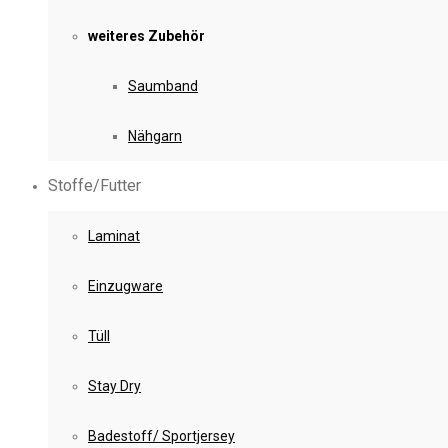
weiteres Zubehör
Saumband
Nähgarn
Stoffe/Futter
Laminat
Einzugware
Tüll
Stay Dry
Badestoff/ Sportjersey