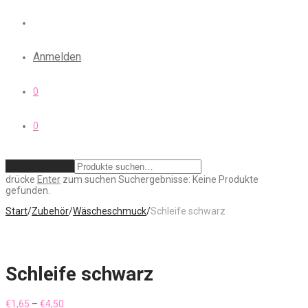
Anmelden
0
0
Zurücksetzen
drücke
Enter
zum suchen
Suchergebnisse:
Keine Produkte
gefunden.
Start
/
Zubehör
/
Wäscheschmuck
/
Schleife schwarz
Schleife schwarz
Preisspanne:
€
1,65
–
€
4,50