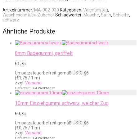
Artikelnummer:
MA-002-030
Kategorien:
Valentinstag
,
Wäscheschmuck
,
Zubehör
Schlagwörter:
Masche
,
Satin
,
Schleife
,
schwarz
Ähnliche Produkte
8mm Badegummi, geriffelt
€
1,75
Umsatzsteuerbefreit gemäß UStG §6
(
€
1,75
/ 1 m)
zzgl.
Versand
Lieferzeit: 3-4 Werktage*
10mm Einziehgummi schwarz, weicher Zug
€
0,75
Umsatzsteuerbefreit gemäß UStG §6
(
€
0,75
/ 1 m)
zzgl.
Versand
Lieferzeit: 3-4 Werktage*