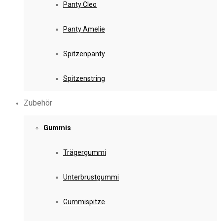
Panty Cleo
Panty Amelie
Spitzenpanty
Spitzenstring
Zubehör
Gummis
Trägergummi
Unterbrustgummi
Gummispitze