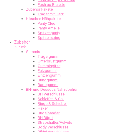
Push up Bralette
Zubehör Pakete
Träger mit Herz
Höschen Nähpakete
Panty Cleo
Panty Amelie
Spitzenpanty
Spitzenstring
Zubehör
Zurück
Gummis
Trägergummi
Unterbrustgummi
Gummispitze
Falzgummi
Einziehgummi
Bundgummi
Badegummi
BH- und Dessous Nähzubehör
BH Verschlüsse
Schleifen & Co.
Ringe & Schieber
Haken
Bügelbänder
BH Bügel
Strapshalter/Velvets
Body Verschlüsse
Bikini Verschlüsse