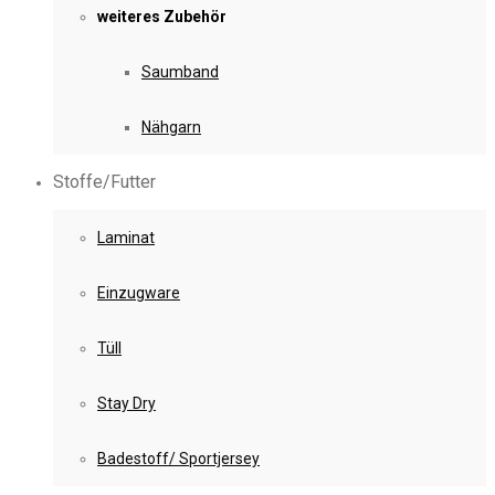
weiteres Zubehör
Saumband
Nähgarn
Stoffe/Futter
Laminat
Einzugware
Tüll
Stay Dry
Badestoff/ Sportjersey