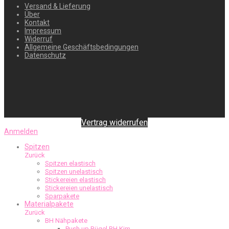
Versand & Lieferung
Über
Kontakt
Impressum
Widerruf
Allgemeine Geschäftsbedingungen
Datenschutz
Vertrag widerrufen
Anmelden
Spitzen
Zurück
Spitzen elastisch
Spitzen unelastisch
Stickereien elastisch
Stickereien unelastisch
Sparpakete
Materialpakete
Zurück
BH Nähpakete
Push up Bügel BH Kim