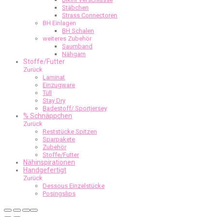
Stäbchen
Strass Connectoren
BH Einlagen
BH Schalen
weiteres Zubehör
Saumband
Nähgarn
Stoffe/Futter
Zurück
Laminat
Einzugware
Tüll
Stay Dry
Badestoff/ Sportjersey
% Schnäppchen
Zurück
Reststücke Spitzen
Sparpakete
Zubehör
Stoffe/Futter
Nähinspirationen
Handgefertigt
Zurück
Dessous Einzelstücke
Posingslips