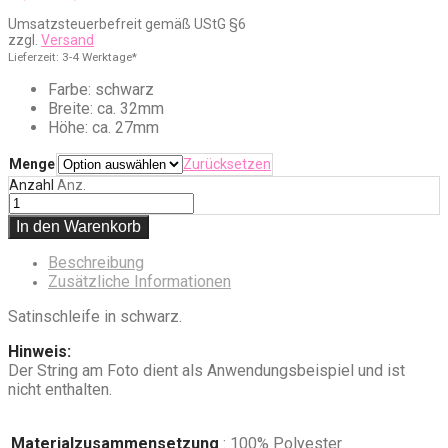
€1,65
Umsatzsteuerbefreit gemäß UStG §6
bis
zzgl.
Versand
€4,50
Lieferzeit: 3-4 Werktage*
Farbe: schwarz
Breite: ca. 32mm
Höhe: ca. 27mm
Menge
Zurücksetzen
Anzahl
Anz.
In den Warenkorb
Beschreibung
Zusätzliche Informationen
Satinschleife in schwarz.
Hinweis:
Der String am Foto dient als Anwendungsbeispiel und ist
nicht enthalten.
Materialzusammensetzung
: 100% Polyester