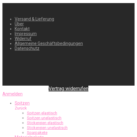
Versand & Lieferung
Über
Kontakt
Impressum
Widerruf
Allgemeine Geschäftsbedingungen
Datenschutz
Vertrag widerrufen
Anmelden
Spitzen
Zurück
Spitzen elastisch
Spitzen unelastisch
Stickereien elastisch
Stickereien unelastisch
Sparpakete