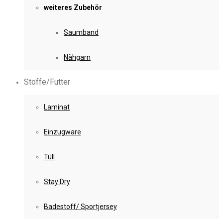
weiteres Zubehör
Saumband
Nähgarn
Stoffe/Futter
Laminat
Einzugware
Tüll
Stay Dry
Badestoff/ Sportjersey