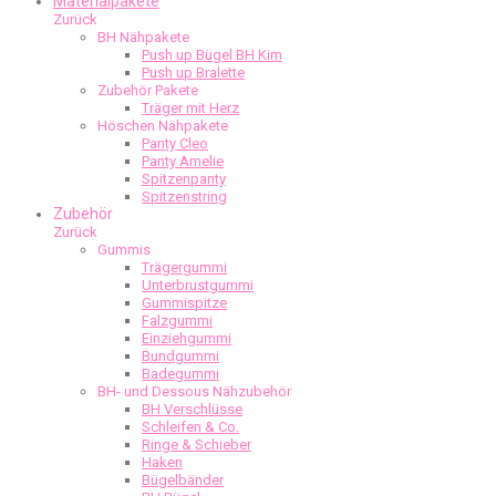
Materialpakete
Zurück
BH Nähpakete
Push up Bügel BH Kim
Push up Bralette
Zubehör Pakete
Träger mit Herz
Höschen Nähpakete
Panty Cleo
Panty Amelie
Spitzenpanty
Spitzenstring
Zubehör
Zurück
Gummis
Trägergummi
Unterbrustgummi
Gummispitze
Falzgummi
Einziehgummi
Bundgummi
Badegummi
BH- und Dessous Nähzubehör
BH Verschlüsse
Schleifen & Co.
Ringe & Schieber
Haken
Bügelbänder