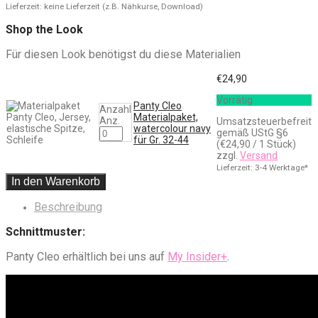
Lieferzeit: keine Lieferzeit (z.B. Nähkurse, Download)
Shop the Look
Für diesen Look benötigst du diese Materialien
€
24,90
Vorrätig
Panty Cleo
Anzahl
Materialpaket,
Anz.
Umsatzsteuerbefreit
watercolour navy
gemäß UStG §6
für Gr. 32-44
(
€
24,90
/ 1 Stück)
zzgl.
Versand
Lieferzeit: 3-4 Werktage*
In den Warenkorb
Beschreibung
Schnittmuster:
Panty Cleo erhältlich bei uns auf
My Insider+
.