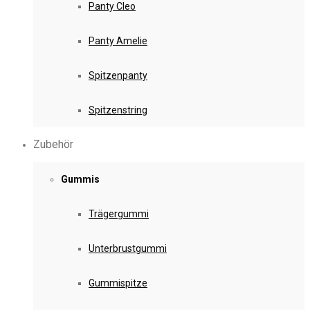
Panty Cleo
Panty Amelie
Spitzenpanty
Spitzenstring
Zubehör
Gummis
Trägergummi
Unterbrustgummi
Gummispitze