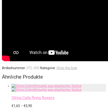
Artikelnummer:
STL-005
Kategorie:
Shop the look
Ähnliche Produkte
String Calla flying flowers
Preisspanne:
€
1,65
–
€
5,90