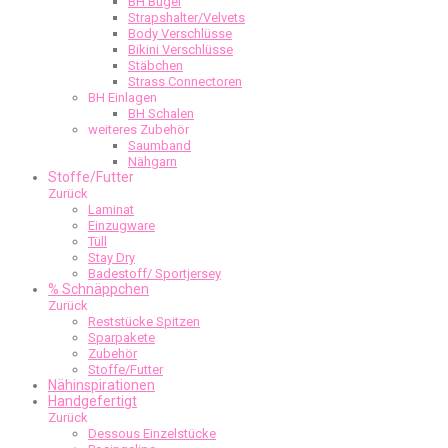
BH Bügel
Strapshalter/Velvets
Body Verschlüsse
Bikini Verschlüsse
Stäbchen
Strass Connectoren
BH Einlagen
BH Schalen
weiteres Zubehör
Saumband
Nähgarn
Stoffe/Futter
Zurück
Laminat
Einzugware
Tüll
Stay Dry
Badestoff/ Sportjersey
% Schnäppchen
Zurück
Reststücke Spitzen
Sparpakete
Zubehör
Stoffe/Futter
Nähinspirationen
Handgefertigt
Zurück
Dessous Einzelstücke