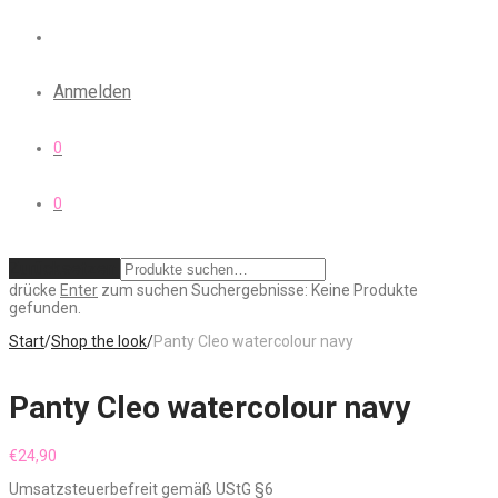
Anmelden
0
0
Zurücksetzen
drücke
Enter
zum suchen
Suchergebnisse:
Keine Produkte
gefunden.
Start
/
Shop the look
/
Panty Cleo watercolour navy
Panty Cleo watercolour navy
€
24,90
Umsatzsteuerbefreit gemäß UStG §6