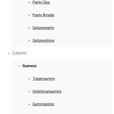
Panty Cleo
Panty Amelie
Spitzenpanty
Spitzenstring
Zubehör
Gummis
Trägergummi
Unterbrustgummi
Gummispitze