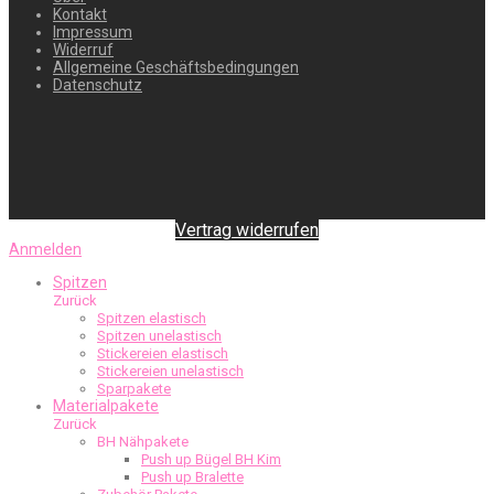
Kontakt
Impressum
Widerruf
Allgemeine Geschäftsbedingungen
Datenschutz
Vertrag widerrufen
Anmelden
Spitzen
Zurück
Spitzen elastisch
Spitzen unelastisch
Stickereien elastisch
Stickereien unelastisch
Sparpakete
Materialpakete
Zurück
BH Nähpakete
Push up Bügel BH Kim
Push up Bralette