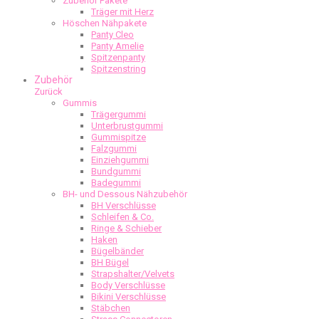
Zubehör Pakete
Träger mit Herz
Höschen Nähpakete
Panty Cleo
Panty Amelie
Spitzenpanty
Spitzenstring
Zubehör
Zurück
Gummis
Trägergummi
Unterbrustgummi
Gummispitze
Falzgummi
Einziehgummi
Bundgummi
Badegummi
BH- und Dessous Nähzubehör
BH Verschlüsse
Schleifen & Co.
Ringe & Schieber
Haken
Bügelbänder
BH Bügel
Strapshalter/Velvets
Body Verschlüsse
Bikini Verschlüsse
Stäbchen