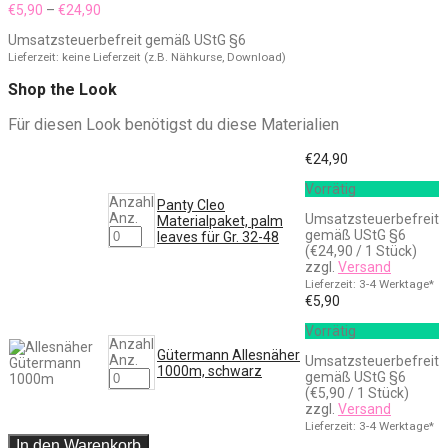
Preisspanne:
€
5,90
–
€
24,90
€5,90
Umsatzsteuerbefreit gemäß UStG §6
bis
€24,90
Lieferzeit: keine Lieferzeit (z.B. Nähkurse, Download)
Shop the Look
Für diesen Look benötigst du diese Materialien
€
24,90
Vorrätig
Anzahl
Panty Cleo
Anz.
Umsatzsteuerbefreit
Materialpaket, palm
gemäß UStG §6
leaves für Gr. 32-48
(
€
24,90
/ 1 Stück)
zzgl.
Versand
Lieferzeit: 3-4 Werktage*
€
5,90
Vorrätig
Anzahl
Gütermann Allesnäher
Anz.
Umsatzsteuerbefreit
1000m, schwarz
gemäß UStG §6
(
€
5,90
/ 1 Stück)
zzgl.
Versand
Lieferzeit: 3-4 Werktage*
In den Warenkorb