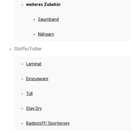
weiteres Zubehör
Saumband
Nähgarn
Stoffe/Futter
Laminat
Einzugware
Tüll
Stay Dry
Badestoff/ Sportjersey