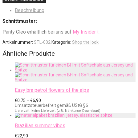
Beschreibung
Schnittmuster:
Panty Cleo erhältlich bei uns auf
My Insider+
.
Artikelnummer:
STL-002
Kategorie:
Shop the look
Ähnliche Produkte
Easy bra petrol flowers of the alps
Preisspanne:
€
0,75
–
€
6,90
€0,75
Umsatzsteuerbefreit gemäß UStG §6
bis
Lieferzeit: keine Lieferzeit (z.B. Nähkurse, Download)
€6,90
Brazilian summer vibes
€
22,90