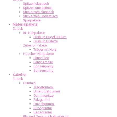
Spitzen elastisch
Spitzen unelastisch
Stickereien elastisch
Stickereien unelastisch
Sparpakete
Materialpakete
Zurück
BH Nähpakete
Push up Bügel BH Kim
Push up Bralette
Zubehör Pakete
Träger mit Herz
Höschen Nähpakete
Panty Cleo
Panty Amelie
Spitzenpanty
Spitzenstring
Zubehör
Zurück
Gummis
Trägergummi
Unterbrustgummi
Gummispitze
Falzgummi
Einziehgummi
Bundgummi
Badegummi
BH- und Dessous Nähzubehör