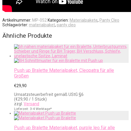
Artikelnummer:
MP-052
Kategorien:
Materialpakete
,
Panty Cleo
Schlagwörter:
materialpaket
,
panty cleo
Ähnliche Produkte
Push up Bralette Materialpaket, Cleopatra für alle
Größen
€
29,90
Umsatzsteuerbefreit gemäß UStG §6
(
€
29,90
/ 1 Stück)
zzgl.
Versand
Lieferzeit: 3-4 Werktage*
Push up Bralette Materialpaket, purple leo für alle