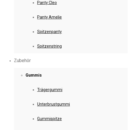
Panty Cleo
Panty Amelie
Spitzenpanty
Spitzenstring
Zubehör
Gummis
Trägergummi
Unterbrustgummi
Gummispitze