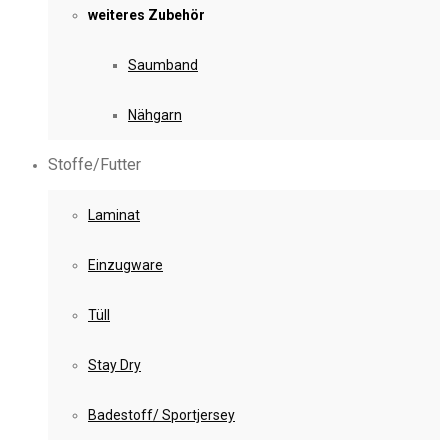
weiteres Zubehör
Saumband
Nähgarn
Stoffe/Futter
Laminat
Einzugware
Tüll
Stay Dry
Badestoff/ Sportjersey