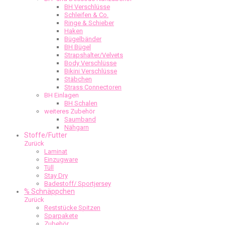
BH Verschlüsse
Schleifen & Co.
Ringe & Schieber
Haken
Bügelbänder
BH Bügel
Strapshalter/Velvets
Body Verschlüsse
Bikini Verschlüsse
Stäbchen
Strass Connectoren
BH Einlagen
BH Schalen
weiteres Zubehör
Saumband
Nähgarn
Stoffe/Futter
Zurück
Laminat
Einzugware
Tüll
Stay Dry
Badestoff/ Sportjersey
% Schnäppchen
Zurück
Reststücke Spitzen
Sparpakete
Zubehör