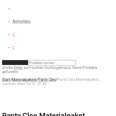
Anmelden
0
0
Zurücksetzen
drücke
Enter
zum suchen
Suchergebnisse:
Keine Produkte
gefunden.
Start
/
Materialpakete
/
Panty Cleo
/
Panty Cleo Materialpaket,
summer vibes für Gr. 32-44
Panty Cleo Materialpaket,