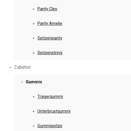
Panty Cleo
Panty Amelie
Spitzenpanty
Spitzenstring
Zubehör
Gummis
Trägergummi
Unterbrustgummi
Gummispitze