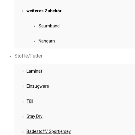
weiteres Zubehör
Saumband
Nähgarn
Stoffe/Futter
Laminat
Einzugware
Tüll
Stay Dry
Badestoff/ Sportjersey