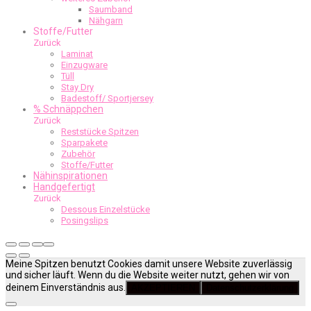
Saumband
Nähgarn
Stoffe/Futter
Zurück
Laminat
Einzugware
Tüll
Stay Dry
Badestoff/ Sportjersey
% Schnäppchen
Zurück
Reststücke Spitzen
Sparpakete
Zubehör
Stoffe/Futter
Nähinspirationen
Handgefertigt
Zurück
Dessous Einzelstücke
Posingslips
Meine Spitzen benutzt Cookies damit unsere Website zuverlässig
und sicher läuft. Wenn du die Website weiter nutzt, gehen wir von
deinem Einverständnis aus.
AKZEPTIEREN
Datenschutzerklärung