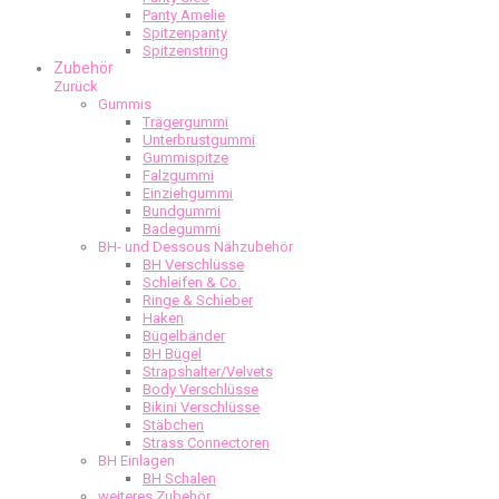
Panty Amelie
Spitzenpanty
Spitzenstring
Zubehör
Zurück
Gummis
Trägergummi
Unterbrustgummi
Gummispitze
Falzgummi
Einziehgummi
Bundgummi
Badegummi
BH- und Dessous Nähzubehör
BH Verschlüsse
Schleifen & Co.
Ringe & Schieber
Haken
Bügelbänder
BH Bügel
Strapshalter/Velvets
Body Verschlüsse
Bikini Verschlüsse
Stäbchen
Strass Connectoren
BH Einlagen
BH Schalen
weiteres Zubehör