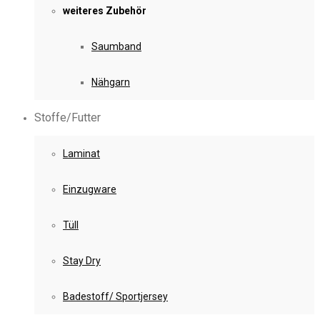
weiteres Zubehör
Saumband
Nähgarn
Stoffe/Futter
Laminat
Einzugware
Tüll
Stay Dry
Badestoff/ Sportjersey