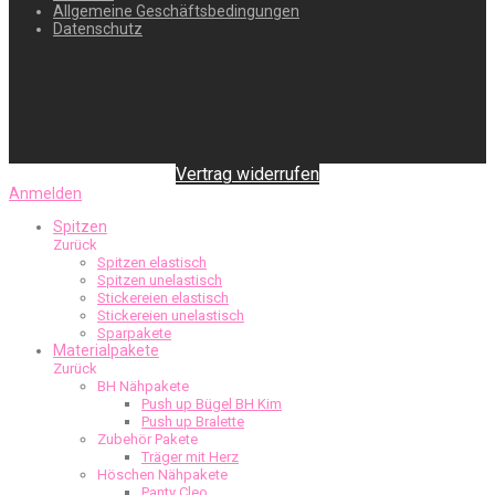
Allgemeine Geschäftsbedingungen
Datenschutz
Vertrag widerrufen
Anmelden
Spitzen
Zurück
Spitzen elastisch
Spitzen unelastisch
Stickereien elastisch
Stickereien unelastisch
Sparpakete
Materialpakete
Zurück
BH Nähpakete
Push up Bügel BH Kim
Push up Bralette
Zubehör Pakete
Träger mit Herz
Höschen Nähpakete
Panty Cleo