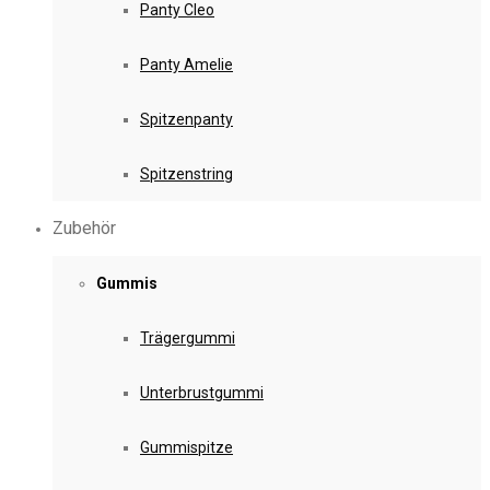
Panty Cleo
Panty Amelie
Spitzenpanty
Spitzenstring
Zubehör
Gummis
Trägergummi
Unterbrustgummi
Gummispitze