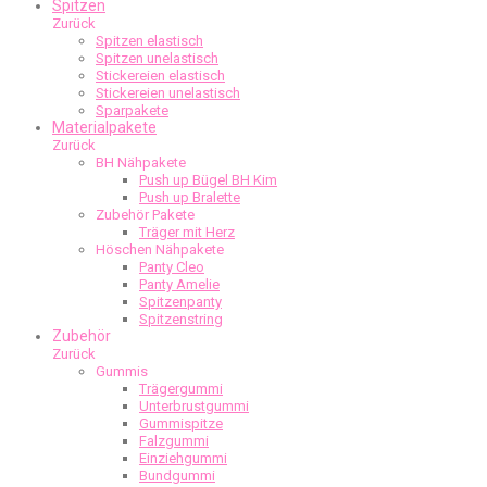
Spitzen
Zurück
Spitzen elastisch
Spitzen unelastisch
Stickereien elastisch
Stickereien unelastisch
Sparpakete
Materialpakete
Zurück
BH Nähpakete
Push up Bügel BH Kim
Push up Bralette
Zubehör Pakete
Träger mit Herz
Höschen Nähpakete
Panty Cleo
Panty Amelie
Spitzenpanty
Spitzenstring
Zubehör
Zurück
Gummis
Trägergummi
Unterbrustgummi
Gummispitze
Falzgummi
Einziehgummi
Bundgummi