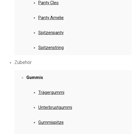
Panty Cleo
Panty Amelie
Spitzenpanty
Spitzenstring
Zubehör
Gummis
Trägergummi
Unterbrustgummi
Gummispitze