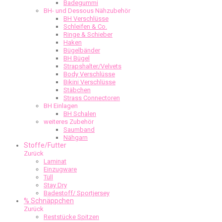
Badegummi
BH- und Dessous Nähzubehör
BH Verschlüsse
Schleifen & Co.
Ringe & Schieber
Haken
Bügelbänder
BH Bügel
Strapshalter/Velvets
Body Verschlüsse
Bikini Verschlüsse
Stäbchen
Strass Connectoren
BH Einlagen
BH Schalen
weiteres Zubehör
Saumband
Nähgarn
Stoffe/Futter
Zurück
Laminat
Einzugware
Tüll
Stay Dry
Badestoff/ Sportjersey
% Schnäppchen
Zurück
Reststücke Spitzen