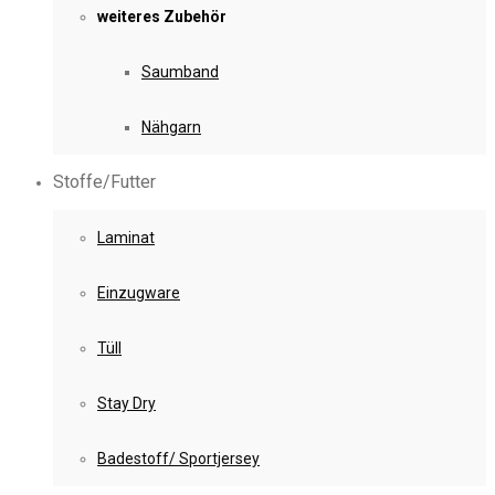
weiteres Zubehör
Saumband
Nähgarn
Stoffe/Futter
Laminat
Einzugware
Tüll
Stay Dry
Badestoff/ Sportjersey