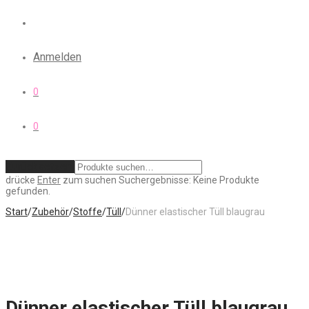
Anmelden
0
0
Zurücksetzen
drücke
Enter
zum suchen
Suchergebnisse:
Keine Produkte
gefunden.
Start
/
Zubehör
/
Stoffe
/
Tüll
/
Dünner elastischer Tüll blaugrau
Dünner elastischer Tüll blaugrau