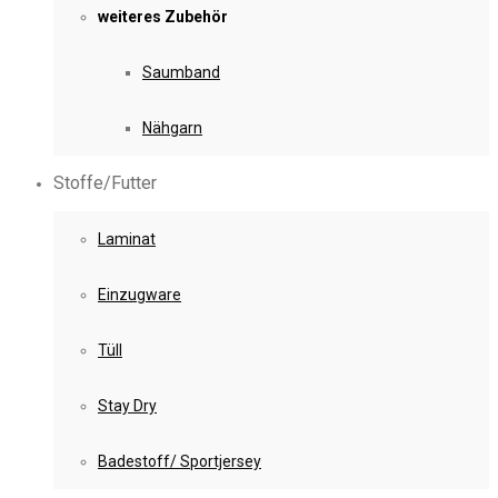
weiteres Zubehör
Saumband
Nähgarn
Stoffe/Futter
Laminat
Einzugware
Tüll
Stay Dry
Badestoff/ Sportjersey