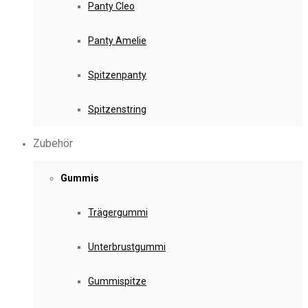
Panty Cleo
Panty Amelie
Spitzenpanty
Spitzenstring
Zubehör
Gummis
Trägergummi
Unterbrustgummi
Gummispitze