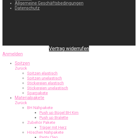
Allgemeine Geschäftsbedingungen
Datenschutz
Vertrag widerrufen
Anmelden
Spitzen
Zurück
Spitzen elastisch
Spitzen unelastisch
Stickereien elastisch
Stickereien unelastisch
Sparpakete
Materialpakete
Zurück
BH Nähpakete
Push up Bügel BH Kim
Push up Bralette
Zubehör Pakete
Träger mit Herz
Höschen Nähpakete
Panty Cleo