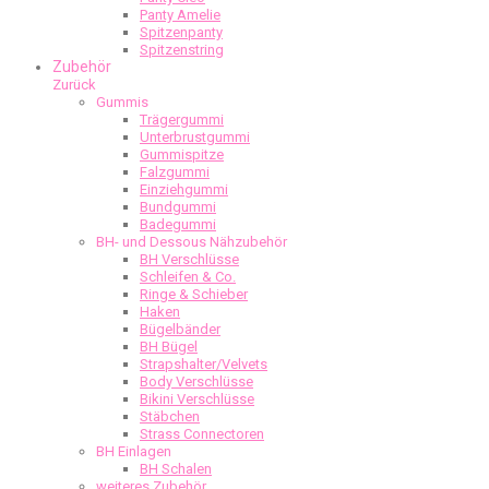
Panty Amelie
Spitzenpanty
Spitzenstring
Zubehör
Zurück
Gummis
Trägergummi
Unterbrustgummi
Gummispitze
Falzgummi
Einziehgummi
Bundgummi
Badegummi
BH- und Dessous Nähzubehör
BH Verschlüsse
Schleifen & Co.
Ringe & Schieber
Haken
Bügelbänder
BH Bügel
Strapshalter/Velvets
Body Verschlüsse
Bikini Verschlüsse
Stäbchen
Strass Connectoren
BH Einlagen
BH Schalen
weiteres Zubehör