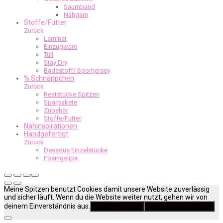
Saumband
Nähgarn
Stoffe/Futter
Zurück
Laminat
Einzugware
Tüll
Stay Dry
Badestoff/ Sportjersey
% Schnäppchen
Zurück
Reststücke Spitzen
Sparpakete
Zubehör
Stoffe/Futter
Nähinspirationen
Handgefertigt
Zurück
Dessous Einzelstücke
Posingslips
Meine Spitzen benutzt Cookies damit unsere Website zuverlässig
und sicher läuft. Wenn du die Website weiter nutzt, gehen wir von
deinem Einverständnis aus.
AKZEPTIEREN
Datenschutzerklärung