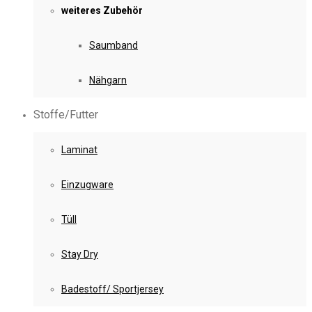
weiteres Zubehör
Saumband
Nähgarn
Stoffe/Futter
Laminat
Einzugware
Tüll
Stay Dry
Badestoff/ Sportjersey