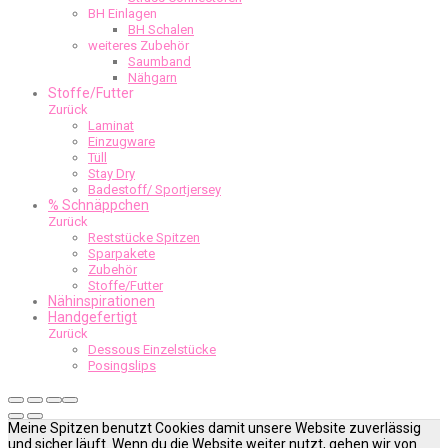
BH Einlagen
BH Schalen
weiteres Zubehör
Saumband
Nähgarn
Stoffe/Futter
Zurück
Laminat
Einzugware
Tüll
Stay Dry
Badestoff/ Sportjersey
% Schnäppchen
Zurück
Reststücke Spitzen
Sparpakete
Zubehör
Stoffe/Futter
Nähinspirationen
Handgefertigt
Zurück
Dessous Einzelstücke
Posingslips
Meine Spitzen benutzt Cookies damit unsere Website zuverlässig
und sicher läuft. Wenn du die Website weiter nutzt, gehen wir von