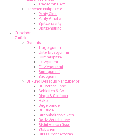
Träger mit Herz
Höschen Nähpakete
Panty Cleo
Panty Amelie
Spitzenpanty
Spitzenstring
Zubehör
Zurück
Gummis
Trägergummi
Unterbrustgummi
Gummispitze
Falzgummi
Einziehgummi
Bundgummi
Badegummi
BH- und Dessous Nähzubehör
BH Verschlüsse
Schleifen & Co.
Ringe & Schieber
Haken
Bügelbänder
BH Bügel
Strapshalter/Velvets
Body Verschlüsse
Bikini Verschlüsse
Stäbchen
Strass Connectoren