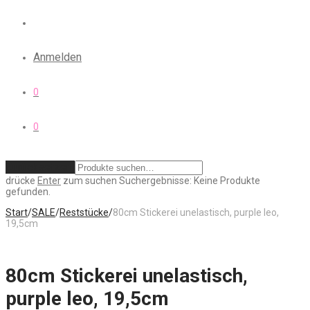
Anmelden
0
0
Zurücksetzen
drücke
Enter
zum suchen
Suchergebnisse:
Keine Produkte
gefunden.
Start
/
SALE
/
Reststücke
/
80cm Stickerei unelastisch, purple leo,
19,5cm
80cm Stickerei unelastisch,
purple leo, 19,5cm