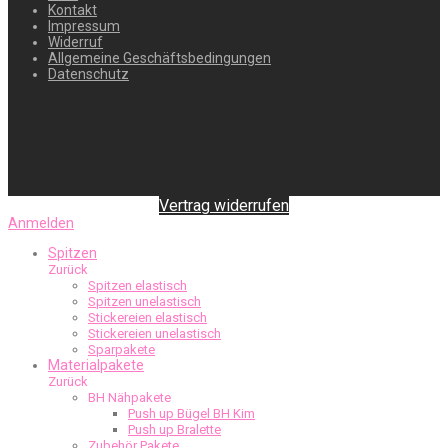
Kontakt
Impressum
Widerruf
Allgemeine Geschäftsbedingungen
Datenschutz
Vertrag widerrufen
Anmelden
Spitzen
Zurück
Spitzen elastisch
Spitzen unelastisch
Stickereien elastisch
Stickereien unelastisch
Sparpakete
Materialpakete
Zurück
BH Nähpakete
Push up Bügel BH Kim
Push up Bralette
Zubehör Pakete