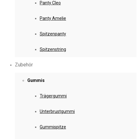
Panty Cleo
Panty Amelie
Spitzenpanty
Spitzenstring
Zubehör
Gummis
Trägergummi
Unterbrustgummi
Gummispitze