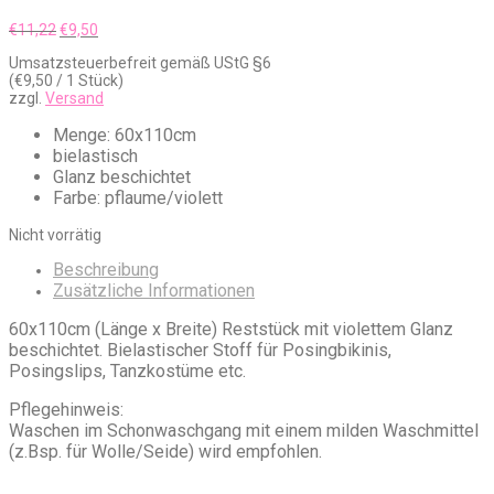
Ursprünglicher
Aktueller
€
11,22
€
9,50
Preis
Preis
Umsatzsteuerbefreit gemäß UStG §6
war:
ist:
(
€
9,50
/ 1 Stück)
€11,22
€9,50.
zzgl.
Versand
Menge: 60x110cm
bielastisch
Glanz beschichtet
Farbe: pflaume/violett
Nicht vorrätig
Beschreibung
Zusätzliche Informationen
60x110cm (Länge x Breite) Reststück mit violettem Glanz
beschichtet. Bielastischer Stoff für Posingbikinis,
Posingslips, Tanzkostüme etc.
Pflegehinweis:
Waschen im Schonwaschgang mit einem milden Waschmittel
(z.Bsp. für Wolle/Seide) wird empfohlen.