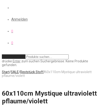
Anmelden
0
0
Zurücksetzen
drücke
Enter
zum suchen
Suchergebnisse:
Keine Produkte
gefunden.
Start
/
SALE
/
Reststück Stoff
/
60x110cm Mystique ultraviolett
pflaume/violett
60x110cm Mystique ultraviolett
pflaume/violett