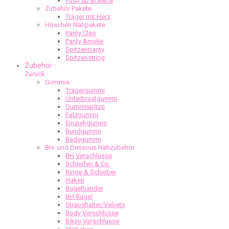
Push up Bralette
Zubehör Pakete
Träger mit Herz
Höschen Nähpakete
Panty Cleo
Panty Amelie
Spitzenpanty
Spitzenstring
Zubehör
Zurück
Gummis
Trägergummi
Unterbrustgummi
Gummispitze
Falzgummi
Einziehgummi
Bundgummi
Badegummi
BH- und Dessous Nähzubehör
BH Verschlüsse
Schleifen & Co.
Ringe & Schieber
Haken
Bügelbänder
BH Bügel
Strapshalter/Velvets
Body Verschlüsse
Bikini Verschlüsse