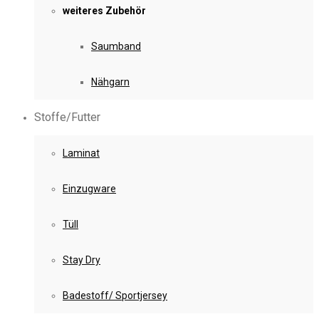
weiteres Zubehör
Saumband
Nähgarn
Stoffe/Futter
Laminat
Einzugware
Tüll
Stay Dry
Badestoff/ Sportjersey