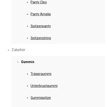
Panty Cleo
Panty Amelie
Spitzenpanty
Spitzenstring
Zubehör
Gummis
Trägergummi
Unterbrustgummi
Gummispitze