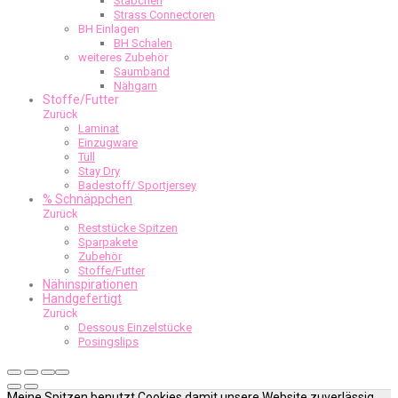
Stäbchen
Strass Connectoren
BH Einlagen
BH Schalen
weiteres Zubehör
Saumband
Nähgarn
Stoffe/Futter
Zurück
Laminat
Einzugware
Tüll
Stay Dry
Badestoff/ Sportjersey
% Schnäppchen
Zurück
Reststücke Spitzen
Sparpakete
Zubehör
Stoffe/Futter
Nähinspirationen
Handgefertigt
Zurück
Dessous Einzelstücke
Posingslips
Meine Spitzen benutzt Cookies damit unsere Website zuverlässig