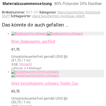
Materialzusammensetzung
: 80% Polyester 20% Elasthan
Artikelnummer:
RST-101
Kategorien:
Glanz beschichtet
,
Reststück
Stoff
Schlagwörter:
glanz beschichtet
,
mystique
,
violett
Das könnte dir auch gefallen …
8mm Badegummi, geriffelt
€
1,75
Umsatzsteuerbefreit gemäß UStG §6
(
€
1,75
/ 1 m)
zzgl.
Versand
Lieferzeit: 3-4 Werktage*
6mm Einziehgummi schwarz, fester Zug
€
0,75
Umsatzsteuerbefreit gemäß UStG §6
(
€
0,75
/ 1 m)