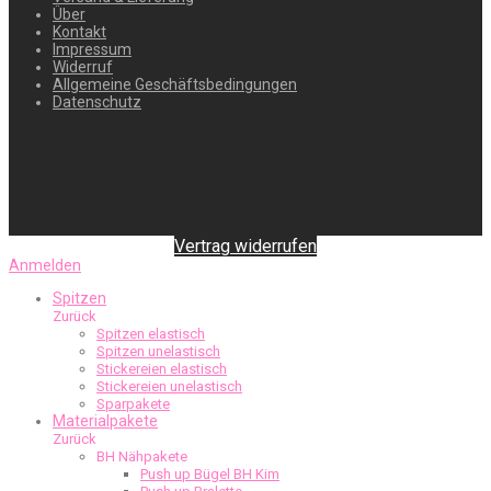
Über
Kontakt
Impressum
Widerruf
Allgemeine Geschäftsbedingungen
Datenschutz
Vertrag widerrufen
Anmelden
Spitzen
Zurück
Spitzen elastisch
Spitzen unelastisch
Stickereien elastisch
Stickereien unelastisch
Sparpakete
Materialpakete
Zurück
BH Nähpakete
Push up Bügel BH Kim