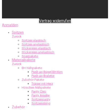
Vertrag widerrufen
Anmelden
Spitzen
Zurück
Spitzen elastisch
Spitzen unelastisch
Stickereien elastisch
Stickereien unelastisch
Sparpakete
Materialpakete
Zurück
BH Nähpakete
Push up Bügel BH Kim
Push up Bralette
Zubehör Pakete
Träger mit Herz
Höschen Nähpakete
Panty Cleo
Panty Amelie
Spitzenpanty
Spitzenstring
Zubehör