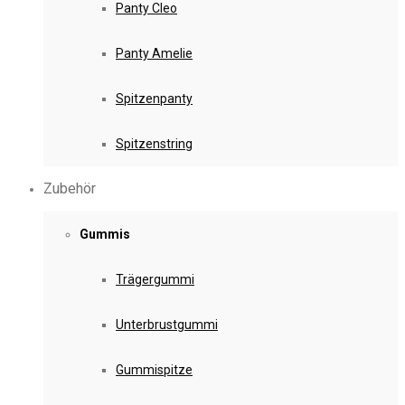
Panty Cleo
Panty Amelie
Spitzenpanty
Spitzenstring
Zubehör
Gummis
Trägergummi
Unterbrustgummi
Gummispitze