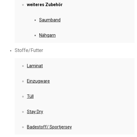
weiteres Zubehör
Saumband
Nähgarn
Stoffe/Futter
Laminat
Einzugware
Tüll
Stay Dry
Badestoff/ Sportjersey