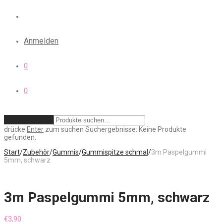
Anmelden
0
0
Zurücksetzen
drücke
Enter
zum suchen
Suchergebnisse:
Keine Produkte
gefunden.
Start
/
Zubehör
/
Gummis
/
Gummispitze schmal
/
3m Paspelgummi
5mm, schwarz
3m Paspelgummi 5mm, schwarz
€
3,90