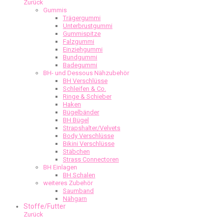
Zurück
Gummis
Trägergummi
Unterbrustgummi
Gummispitze
Falzgummi
Einziehgummi
Bundgummi
Badegummi
BH- und Dessous Nähzubehör
BH Verschlüsse
Schleifen & Co.
Ringe & Schieber
Haken
Bügelbänder
BH Bügel
Strapshalter/Velvets
Body Verschlüsse
Bikini Verschlüsse
Stäbchen
Strass Connectoren
BH Einlagen
BH Schalen
weiteres Zubehör
Saumband
Nähgarn
Stoffe/Futter
Zurück