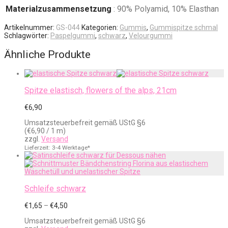
Materialzusammensetzung
: 90% Polyamid, 10% Elasthan
Artikelnummer:
GS-044
Kategorien:
Gummis
,
Gummispitze schmal
Schlagwörter:
Paspelgummi
,
schwarz
,
Velourgummi
Ähnliche Produkte
Spitze elastisch, flowers of the alps, 21cm
€
6,90
Umsatzsteuerbefreit gemäß UStG §6
(
€
6,90
/ 1 m)
zzgl.
Versand
Lieferzeit: 3-4 Werktage*
Schleife schwarz
Preisspanne:
€
1,65
–
€
4,50
€1,65
Umsatzsteuerbefreit gemäß UStG §6
bis