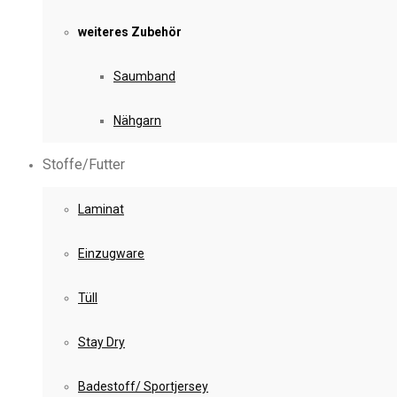
weiteres Zubehör
Saumband
Nähgarn
Stoffe/Futter
Laminat
Einzugware
Tüll
Stay Dry
Badestoff/ Sportjersey