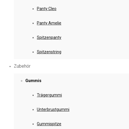
Panty Cleo
Panty Amelie
Spitzenpanty
Spitzenstring
Zubehör
Gummis
Trägergummi
Unterbrustgummi
Gummispitze