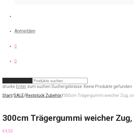
Anmelden
0
0
Zurücksetzen
drücke
Enter
zum suchen
Suchergebnisse:
Keine Produkte gefunden.
Start
/
SALE
/
Reststück Zubehör
/
300cm Trägergummi weicher Zug, 
300cm Trägergummi weicher Zug
€
4,50