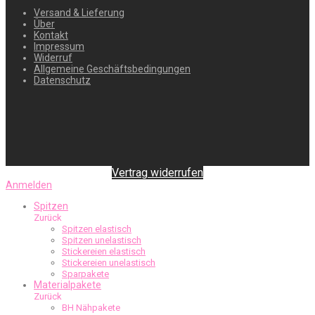
Versand & Lieferung
Über
Kontakt
Impressum
Widerruf
Allgemeine Geschäftsbedingungen
Datenschutz
Vertrag widerrufen
Anmelden
Spitzen
Zurück
Spitzen elastisch
Spitzen unelastisch
Stickereien elastisch
Stickereien unelastisch
Sparpakete
Materialpakete
Zurück
BH Nähpakete