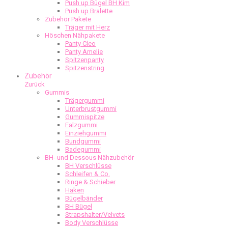
Push up Bügel BH Kim
Push up Bralette
Zubehör Pakete
Träger mit Herz
Höschen Nähpakete
Panty Cleo
Panty Amelie
Spitzenpanty
Spitzenstring
Zubehör
Zurück
Gummis
Trägergummi
Unterbrustgummi
Gummispitze
Falzgummi
Einziehgummi
Bundgummi
Badegummi
BH- und Dessous Nähzubehör
BH Verschlüsse
Schleifen & Co.
Ringe & Schieber
Haken
Bügelbänder
BH Bügel
Strapshalter/Velvets
Body Verschlüsse