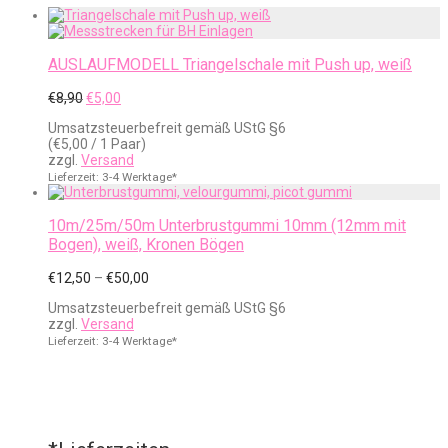
AUSLAUFMODELL Triangelschale mit Push up, weiß
Ursprünglicher
Aktueller
€
8,90
€
5,00
Preis
Preis
Umsatzsteuerbefreit gemäß UStG §6
war:
ist:
(
€
5,00
/ 1 Paar)
€8,90
€5,00.
zzgl.
Versand
Lieferzeit: 3-4 Werktage*
10m/25m/50m Unterbrustgummi 10mm (12mm mit
Bogen), weiß, Kronen Bögen
Preisspanne:
€
12,50
–
€
50,00
€12,50
Umsatzsteuerbefreit gemäß UStG §6
bis
zzgl.
Versand
€50,00
Lieferzeit: 3-4 Werktage*