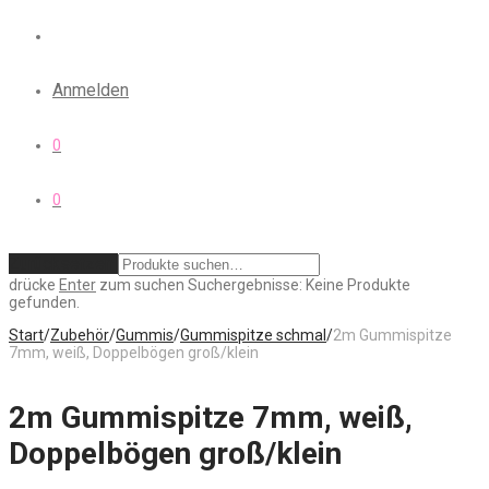
Anmelden
0
0
Zurücksetzen
drücke
Enter
zum suchen
Suchergebnisse:
Keine Produkte
gefunden.
Start
/
Zubehör
/
Gummis
/
Gummispitze schmal
/
2m Gummispitze
7mm, weiß, Doppelbögen groß/klein
2m Gummispitze 7mm, weiß,
Doppelbögen groß/klein