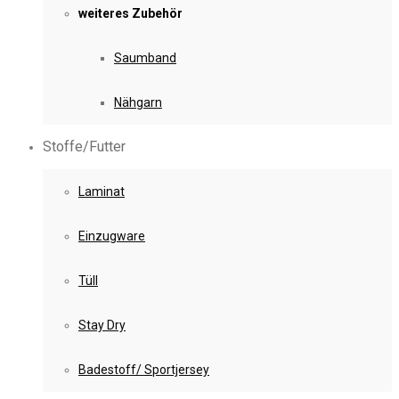
weiteres Zubehör
Saumband
Nähgarn
Stoffe/Futter
Laminat
Einzugware
Tüll
Stay Dry
Badestoff/ Sportjersey