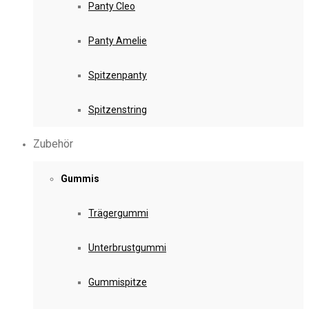
Panty Cleo
Panty Amelie
Spitzenpanty
Spitzenstring
Zubehör
Gummis
Trägergummi
Unterbrustgummi
Gummispitze