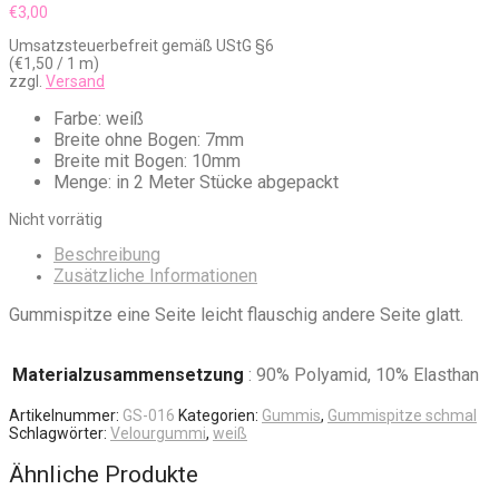
€
3,00
Umsatzsteuerbefreit gemäß UStG §6
(
€
1,50
/ 1 m)
zzgl.
Versand
Farbe: weiß
Breite ohne Bogen: 7mm
Breite mit Bogen: 10mm
Menge: in 2 Meter Stücke abgepackt
Nicht vorrätig
Beschreibung
Zusätzliche Informationen
Gummispitze eine Seite leicht flauschig andere Seite glatt.
Materialzusammensetzung
: 90% Polyamid, 10% Elasthan
Artikelnummer:
GS-016
Kategorien:
Gummis
,
Gummispitze schmal
Schlagwörter:
Velourgummi
,
weiß
Ähnliche Produkte