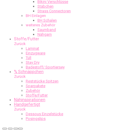
Bikini Verschlüsse
Stäbchen
Strass Connectoren
BH Einlagen
BH Schalen
weiteres Zubehör
Saumband
Nähgarn
Stoffe/Futter
Zurück
Laminat
Einzugware
Tüll
Stay Dry
Badestoff/ Sportjersey
% Schnäppchen
Zurück
Reststücke Spitzen
Sparpakete
Zubehör
Stoffe/Futter
Nähinspirationen
Handgefertigt
Zurück
Dessous Einzelstücke
Posingslips