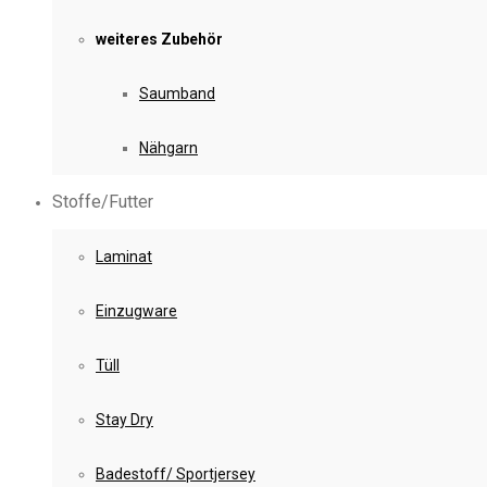
weiteres Zubehör
Saumband
Nähgarn
Stoffe/Futter
Laminat
Einzugware
Tüll
Stay Dry
Badestoff/ Sportjersey