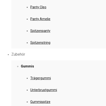
Panty Cleo
Panty Amelie
Spitzenpanty
Spitzenstring
Zubehör
Gummis
Trägergummi
Unterbrustgummi
Gummispitze