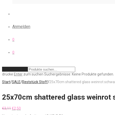
Anmelden
0
0
Zurücksetzen
drücke
Enter
zum suchen
Suchergebnisse:
Keine Produkte gefunden.
Start
/
SALE
/
Reststück Stoff
/
25x70cm shattered glass weinrot schwa
25x70cm shattered glass weinrot 
Ursprünglicher
Aktueller
€
3,11
€
2,50
Preis
Preis