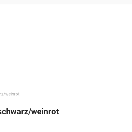
rz/weinrot
schwarz/weinrot