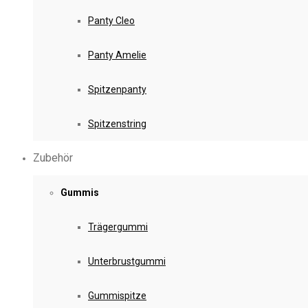
Panty Cleo
Panty Amelie
Spitzenpanty
Spitzenstring
Zubehör
Gummis
Trägergummi
Unterbrustgummi
Gummispitze