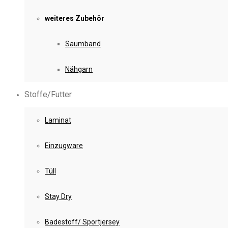
weiteres Zubehör
Saumband
Nähgarn
Stoffe/Futter
Laminat
Einzugware
Tüll
Stay Dry
Badestoff/ Sportjersey