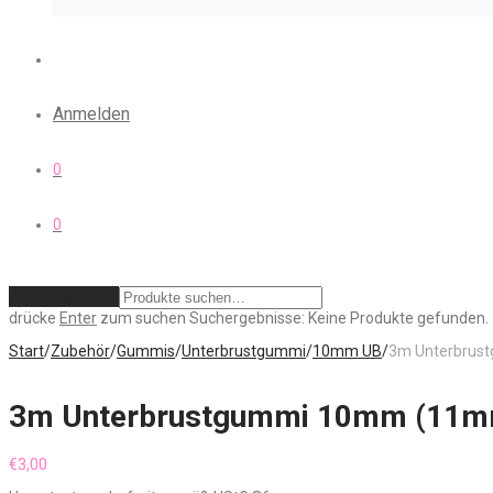
Anmelden
0
0
Zurücksetzen
drücke
Enter
zum suchen
Suchergebnisse:
Keine Produkte gefunden.
Start
/
Zubehör
/
Gummis
/
Unterbrustgummi
/
10mm UB
/
3m Unterbrust
3m Unterbrustgummi 10mm (11mm 
€
3,00