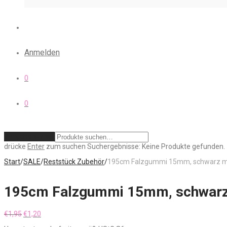
Anmelden
0
0
Zurücksetzen
drücke
Enter
zum suchen
Suchergebnisse:
Keine Produkte gefunden.
Start
/
SALE
/
Reststück Zubehör
/
195cm Falzgummi 15mm, schwarz m
195cm Falzgummi 15mm, schwarz
Ursprünglicher
Aktueller
€
1,95
€
1,20
Preis
Preis