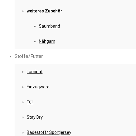
weiteres Zubehör
Saumband
Nähgarn
Stoffe/Futter
Laminat
Einzugware
Tüll
Stay Dry
Badestoff/ Sportjersey