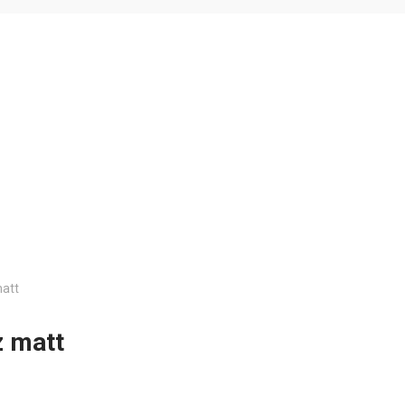
att
 matt