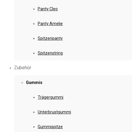
Panty Cleo
Panty Amelie
Spitzenpanty
Spitzenstring
Zubehör
Gummis
Trägergummi
Unterbrustgummi
Gummispitze