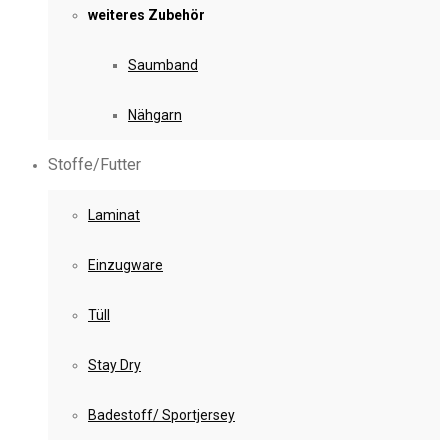
weiteres Zubehör
Saumband
Nähgarn
Stoffe/Futter
Laminat
Einzugware
Tüll
Stay Dry
Badestoff/ Sportjersey