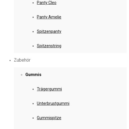
Panty Cleo
Panty Amelie
Spitzenpanty
Spitzenstring
Zubehör
Gummis
Trägergummi
Unterbrustgummi
Gummispitze