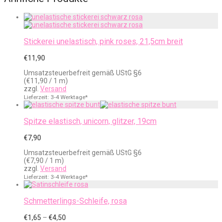
Stickerei unelastisch, pink roses, 21,5cm breit
€
11,90
Umsatzsteuerbefreit gemäß UStG §6
(
€
11,90
/ 1 m)
zzgl.
Versand
Lieferzeit: 3-4 Werktage*
Spitze elastisch, unicorn, glitzer, 19cm
€
7,90
Umsatzsteuerbefreit gemäß UStG §6
(
€
7,90
/ 1 m)
zzgl.
Versand
Lieferzeit: 3-4 Werktage*
Schmetterlings-Schleife, rosa
Preisspanne:
€
1,65
–
€
4,50