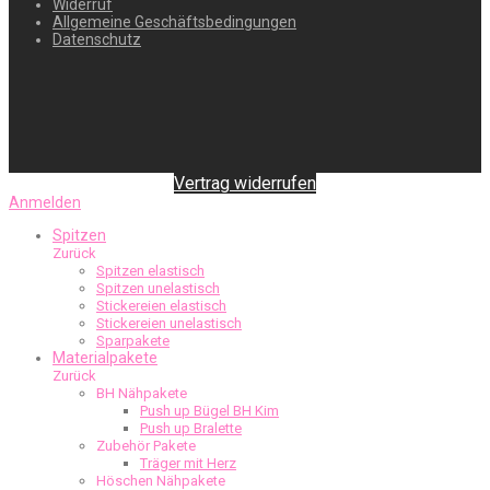
Widerruf
Allgemeine Geschäftsbedingungen
Datenschutz
Vertrag widerrufen
Anmelden
Spitzen
Zurück
Spitzen elastisch
Spitzen unelastisch
Stickereien elastisch
Stickereien unelastisch
Sparpakete
Materialpakete
Zurück
BH Nähpakete
Push up Bügel BH Kim
Push up Bralette
Zubehör Pakete
Träger mit Herz
Höschen Nähpakete