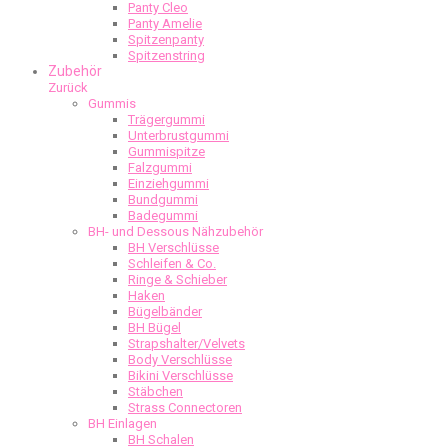
Panty Cleo
Panty Amelie
Spitzenpanty
Spitzenstring
Zubehör
Zurück
Gummis
Trägergummi
Unterbrustgummi
Gummispitze
Falzgummi
Einziehgummi
Bundgummi
Badegummi
BH- und Dessous Nähzubehör
BH Verschlüsse
Schleifen & Co.
Ringe & Schieber
Haken
Bügelbänder
BH Bügel
Strapshalter/Velvets
Body Verschlüsse
Bikini Verschlüsse
Stäbchen
Strass Connectoren
BH Einlagen
BH Schalen