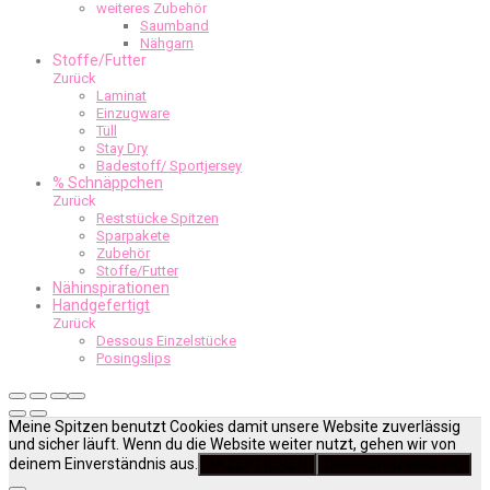
weiteres Zubehör
Saumband
Nähgarn
Stoffe/Futter
Zurück
Laminat
Einzugware
Tüll
Stay Dry
Badestoff/ Sportjersey
% Schnäppchen
Zurück
Reststücke Spitzen
Sparpakete
Zubehör
Stoffe/Futter
Nähinspirationen
Handgefertigt
Zurück
Dessous Einzelstücke
Posingslips
Meine Spitzen benutzt Cookies damit unsere Website zuverlässig
und sicher läuft. Wenn du die Website weiter nutzt, gehen wir von
deinem Einverständnis aus.
AKZEPTIEREN
Datenschutzerklärung