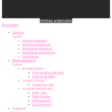
Vertrag widerrufen
Anmelden
Spitzen
Zurück
Spitzen elastisch
Spitzen unelastisch
Stickereien elastisch
Stickereien unelastisch
Sparpakete
Materialpakete
Zurück
BH Nähpakete
Push up Bügel BH Kim
Push up Bralette
Zubehör Pakete
Träger mit Herz
Höschen Nähpakete
Panty Cleo
Panty Amelie
Spitzenpanty
Spitzenstring
Zubehör