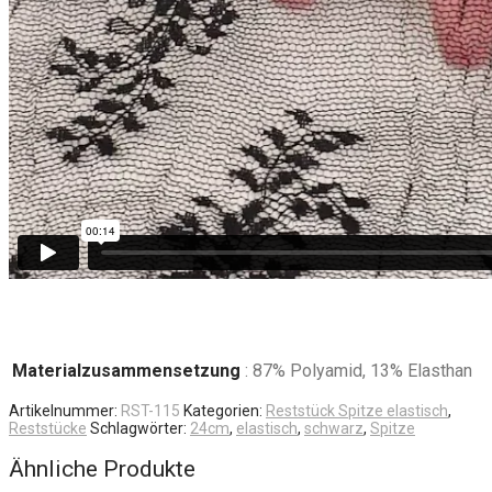
Materialzusammensetzung
: 87% Polyamid, 13% Elasthan
Artikelnummer:
RST-115
Kategorien:
Reststück Spitze elastisch
,
Reststücke
Schlagwörter:
24cm
,
elastisch
,
schwarz
,
Spitze
Ähnliche Produkte