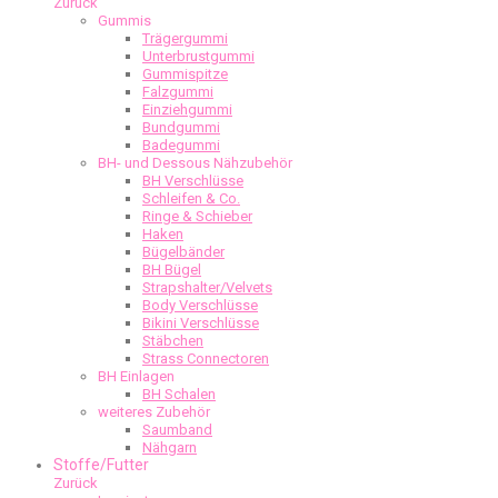
Zurück
Gummis
Trägergummi
Unterbrustgummi
Gummispitze
Falzgummi
Einziehgummi
Bundgummi
Badegummi
BH- und Dessous Nähzubehör
BH Verschlüsse
Schleifen & Co.
Ringe & Schieber
Haken
Bügelbänder
BH Bügel
Strapshalter/Velvets
Body Verschlüsse
Bikini Verschlüsse
Stäbchen
Strass Connectoren
BH Einlagen
BH Schalen
weiteres Zubehör
Saumband
Nähgarn
Stoffe/Futter
Zurück