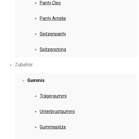
Panty Cleo
Panty Amelie
Spitzenpanty
Spitzenstring
Zubehör
Gummis
Trägergummi
Unterbrustgummi
Gummispitze