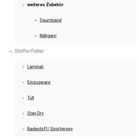
weiteres Zubehör
Saumband
Nähgarn
Stoffe/Futter
Laminat
Einzugware
Tüll
Stay Dry
Badestoff/ Sportjersey