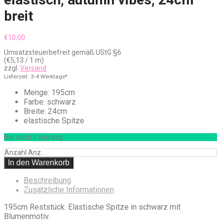
breit
€
10,00
Umsatzsteuerbefreit gemäß UStG §6
(
€
5,13
/ 1 m)
zzgl.
Versand
Lieferzeit: 3-4 Werktage*
Menge: 195cm
Farbe: schwarz
Breite: 24cm
elastische Spitze
Nur noch 1 vorrätig
Anzahl
Anz.
In den Warenkorb
Beschreibung
Zusätzliche Informationen
195cm Reststück. Elastische Spitze in schwarz mit
Blumenmotiv.