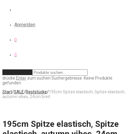
Anmelden
0
0
Zurücksetzen
drücke
Enter
zum suchen
Suchergebnisse:
Keine Produkte
gefunden.
Start
/
SALE
/
Reststücke
/
195cm Spitze elastisch, Spitze elastisch,
autumn vibes, 24cm breit
195cm Spitze elastisch, Spitze
elastisch, autumn vibes, 24cm