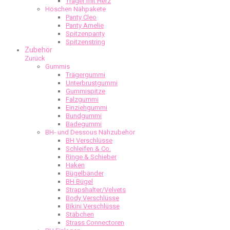
Träger mit Herz
Höschen Nähpakete
Panty Cleo
Panty Amelie
Spitzenpanty
Spitzenstring
Zubehör
Zurück
Gummis
Trägergummi
Unterbrustgummi
Gummispitze
Falzgummi
Einziehgummi
Bundgummi
Badegummi
BH- und Dessous Nähzubehör
BH Verschlüsse
Schleifen & Co.
Ringe & Schieber
Haken
Bügelbänder
BH Bügel
Strapshalter/Velvets
Body Verschlüsse
Bikini Verschlüsse
Stäbchen
Strass Connectoren