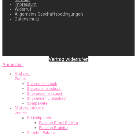
Impressum
Widerruf
Allgemeine Geschäftsbedingungen
Datenschutz
Vertrag widerrufen
Anmelden
Spitzen
Zurück
Spitzen elastisch
Spitzen unelastisch
Stickereien elastisch
Stickereien unelastisch
Sparpakete
Materialpakete
Zurück
BH Nähpakete
Push up Bügel BH Kim
Push up Bralette
Zubehör Pakete