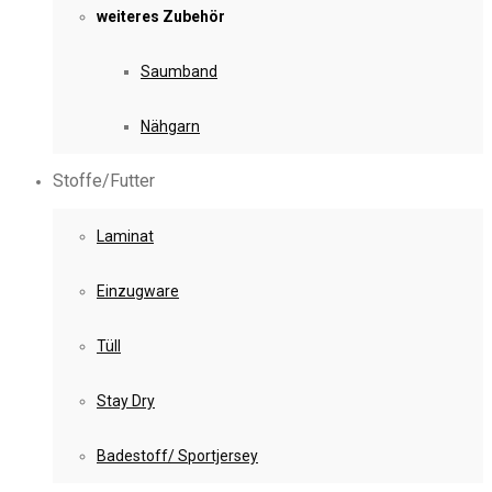
weiteres Zubehör
Saumband
Nähgarn
Stoffe/Futter
Laminat
Einzugware
Tüll
Stay Dry
Badestoff/ Sportjersey