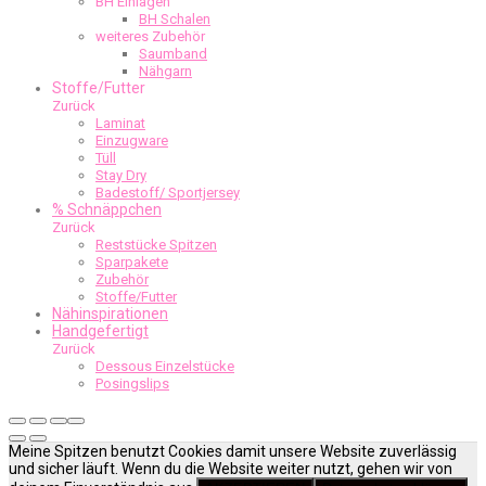
BH Einlagen
BH Schalen
weiteres Zubehör
Saumband
Nähgarn
Stoffe/Futter
Zurück
Laminat
Einzugware
Tüll
Stay Dry
Badestoff/ Sportjersey
% Schnäppchen
Zurück
Reststücke Spitzen
Sparpakete
Zubehör
Stoffe/Futter
Nähinspirationen
Handgefertigt
Zurück
Dessous Einzelstücke
Posingslips
Meine Spitzen benutzt Cookies damit unsere Website zuverlässig
und sicher läuft. Wenn du die Website weiter nutzt, gehen wir von