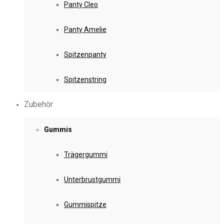
Panty Cleo
Panty Amelie
Spitzenpanty
Spitzenstring
Zubehör
Gummis
Trägergummi
Unterbrustgummi
Gummispitze