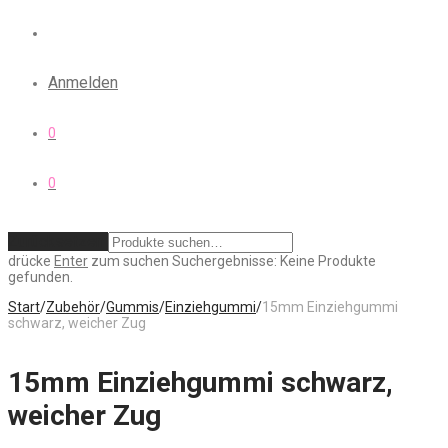
Anmelden
0
0
Zurücksetzen
drücke
Enter
zum suchen
Suchergebnisse:
Keine Produkte
gefunden.
Start
/
Zubehör
/
Gummis
/
Einziehgummi
/
15mm Einziehgummi
schwarz, weicher Zug
15mm Einziehgummi schwarz,
weicher Zug