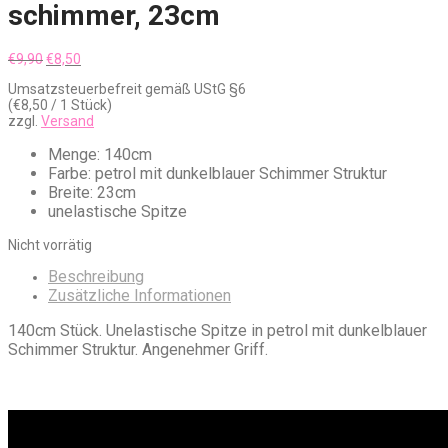
schimmer, 23cm
Ursprünglicher
Aktueller
€
9,90
€
8,50
Preis
Preis
Umsatzsteuerbefreit gemäß UStG §6
war:
ist:
(
€
8,50
/ 1 Stück)
€9,90
€8,50.
zzgl.
Versand
Menge: 140cm
Farbe: petrol mit dunkelblauer Schimmer Struktur
Breite: 23cm
unelastische Spitze
Nicht vorrätig
Beschreibung
Zusätzliche Informationen
140cm Stück. Unelastische Spitze in petrol mit dunkelblauer
Schimmer Struktur. Angenehmer Griff.