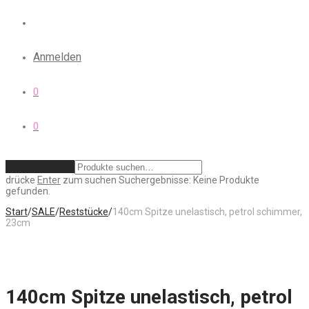
Anmelden
0
0
Zurücksetzen
drücke
Enter
zum suchen
Suchergebnisse:
Keine Produkte
gefunden.
Start
/
SALE
/
Reststücke
/
140cm Spitze unelastisch, petrol schimmer,
23cm
140cm Spitze unelastisch, petrol