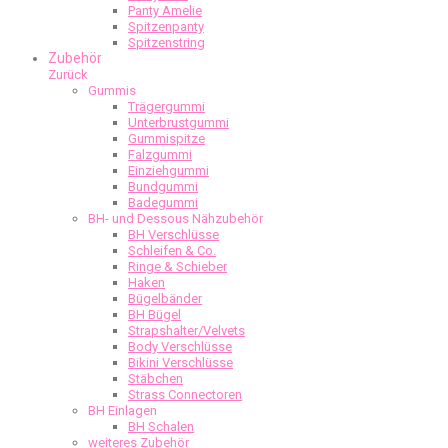
Panty Amelie
Spitzenpanty
Spitzenstring
Zubehör
Zurück
Gummis
Trägergummi
Unterbrustgummi
Gummispitze
Falzgummi
Einziehgummi
Bundgummi
Badegummi
BH- und Dessous Nähzubehör
BH Verschlüsse
Schleifen & Co.
Ringe & Schieber
Haken
Bügelbänder
BH Bügel
Strapshalter/Velvets
Body Verschlüsse
Bikini Verschlüsse
Stäbchen
Strass Connectoren
BH Einlagen
BH Schalen
weiteres Zubehör