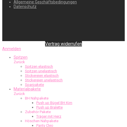
Allgemeine Geschäftsbedingungen
Datenschutz
Vertrag widerrufen
Anmelden
Spitzen
Zurück
Spitzen elastisch
Spitzen unelastisch
Stickereien elastisch
Stickereien unelastisch
Sparpakete
Materialpakete
Zurück
BH Nähpakete
Push up Bügel BH Kim
Push up Bralette
Zubehör Pakete
Träger mit Herz
Höschen Nähpakete
Panty Cleo