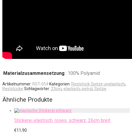
Materialzusammensetzung
: 100% Polyamid
Artikelnummer:
RST-054
Kategorien:
Reststück Spitze unelastisch
,
Reststücke
Schlagwörter:
23cm
,
elastisch
,
petrol
,
Spitze
Ähnliche Produkte
Stickerei elastisch, roses, schwarz, 26cm breit
€
11,90