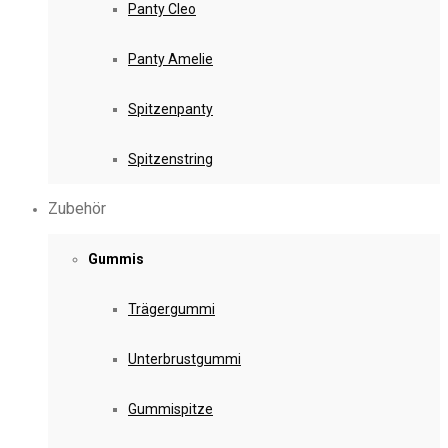
Panty Cleo
Panty Amelie
Spitzenpanty
Spitzenstring
Zubehör
Gummis
Trägergummi
Unterbrustgummi
Gummispitze