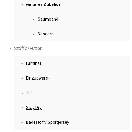
weiteres Zubehör
Saumband
Nähgarn
Stoffe/Futter
Laminat
Einzugware
Tüll
Stay Dry
Badestoff/ Sportjersey