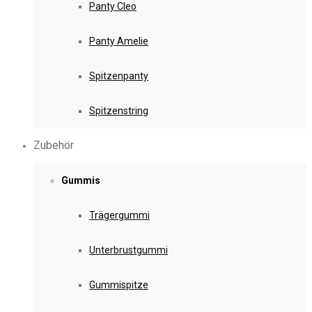
Panty Cleo
Panty Amelie
Spitzenpanty
Spitzenstring
Zubehör
Gummis
Trägergummi
Unterbrustgummi
Gummispitze