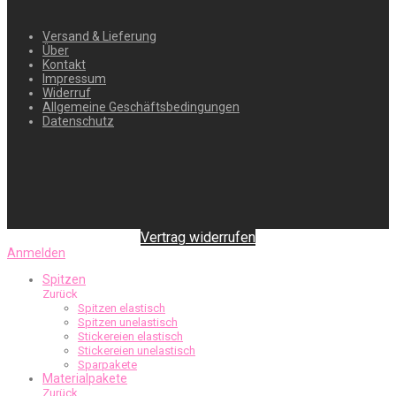
Versand & Lieferung
Über
Kontakt
Impressum
Widerruf
Allgemeine Geschäftsbedingungen
Datenschutz
Vertrag widerrufen
Anmelden
Spitzen
Zurück
Spitzen elastisch
Spitzen unelastisch
Stickereien elastisch
Stickereien unelastisch
Sparpakete
Materialpakete
Zurück