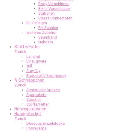
Body Verschlüsse
Bikini Verschlüsse
Stäbchen
Strass Connectoren
BH Einlagen
BH Schalen
weiteres Zubehör
Saumband
Nähgarn
Stoffe/Futter
Zurück
Laminat
Einzugware
Tüll
Stay Dry
Badestoff/ Sportjersey
% Schnäppchen
Zurück
Reststücke Spitzen
Sparpakete
Zubehör
Stoffe/Futter
Nähinspirationen
Handgefertigt
Zurück
Dessous Einzelstücke
Posingslips