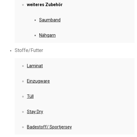
weiteres Zubehör
Saumband
Nähgarn
Stoffe/Futter
Laminat
Einzugware
Tüll
Stay Dry
Badestoff/ Sportjersey