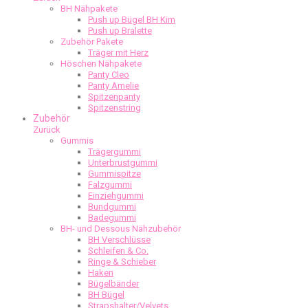
BH Nähpakete
Push up Bügel BH Kim
Push up Bralette
Zubehör Pakete
Träger mit Herz
Höschen Nähpakete
Panty Cleo
Panty Amelie
Spitzenpanty
Spitzenstring
Zubehör
Zurück
Gummis
Trägergummi
Unterbrustgummi
Gummispitze
Falzgummi
Einziehgummi
Bundgummi
Badegummi
BH- und Dessous Nähzubehör
BH Verschlüsse
Schleifen & Co.
Ringe & Schieber
Haken
Bügelbänder
BH Bügel
Strapshalter/Velvets